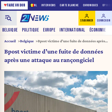
♥
FAIRE UN DON
NL
INTERVIEWS
CARTE BLANCHE
CHRONIQUES
OPINIO
S'ABONNER
CONNEXION
BELGIQUE
POLITIQUE
EUROPE
INTERNATIONAL
ÉCONOMIE
Accueil
Belgique
Bpost victime d’une fuite de données après
une attaque au rançongiciel
Bpost victime d’une fuite de données
après une attaque au rançongiciel