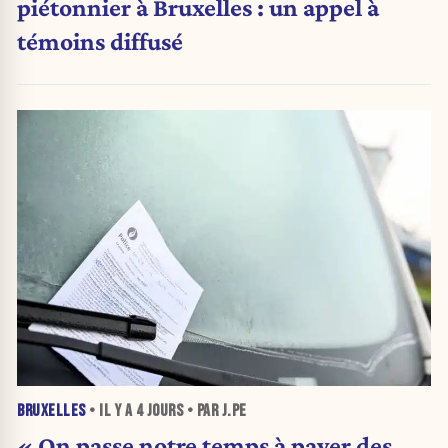
piétonnier à Bruxelles : un appel à
témoins diffusé
BRUXELLES
• IL Y A
4 JOURS
• PAR J.PE
« On passe notre temps à payer des