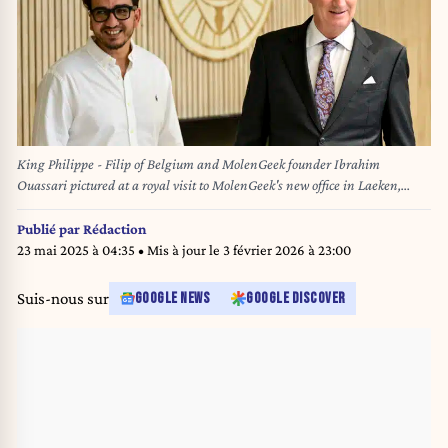
King Philippe - Filip of Belgium and MolenGeek founder Ibrahim
Ouassari pictured at a royal visit to MolenGeek's new office in Laeken,
Brussels, Wednesday 25 September 2024. MolenGeek's mission is to make
digital technologies accessible to everyone, regardless of background or
Publié par
Rédaction
level of training, to give everyone the chance to find a job, set up a business
23 mai 2025 à 04:35
• Mis à jour le
3 février 2026 à 23:00
or develop professionally. BELGA PHOTO DIRK WAEM
Suis-nous sur
GOOGLE NEWS
GOOGLE DISCOVER