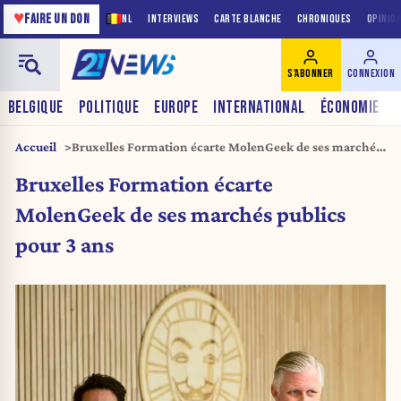
♥
FAIRE UN DON
NL
INTERVIEWS
CARTE BLANCHE
CHRONIQUES
OPINIO
S'ABONNER
CONNEXION
BELGIQUE
POLITIQUE
EUROPE
INTERNATIONAL
ÉCONOMIE
Accueil
Bruxelles Formation écarte MolenGeek de ses marchés
publics pour 3 ans
Bruxelles Formation écarte
MolenGeek de ses marchés publics
pour 3 ans