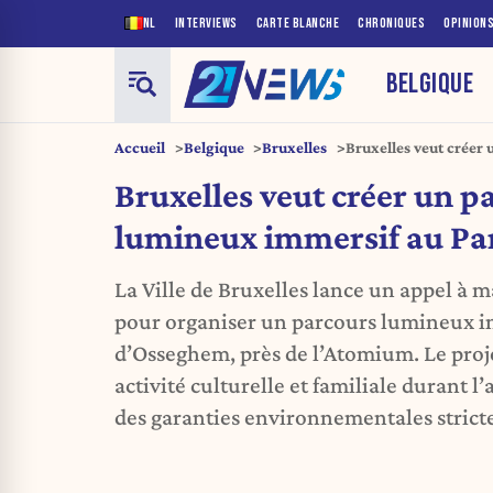
NL
INTERVIEWS
CARTE BLANCHE
CHRONIQUES
OPINION
BELGIQUE
Accueil
Belgique
Bruxelles
Bruxelles veut créer
d’Osseghem
Bruxelles veut créer un p
lumineux immersif au Pa
La Ville de Bruxelles lance un appel à m
pour organiser un parcours lumineux i
d’Osseghem, près de l’Atomium. Le proj
activité culturelle et familiale durant l
des garanties environnementales stricte