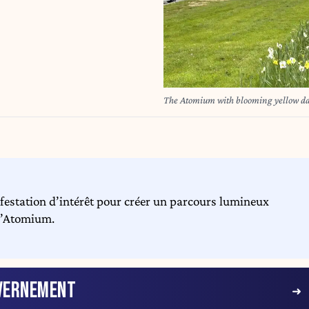
The Atomium with blooming yellow daff
ifestation d’intérêt pour créer un parcours lumineux
l’Atomium.
VERNEMENT