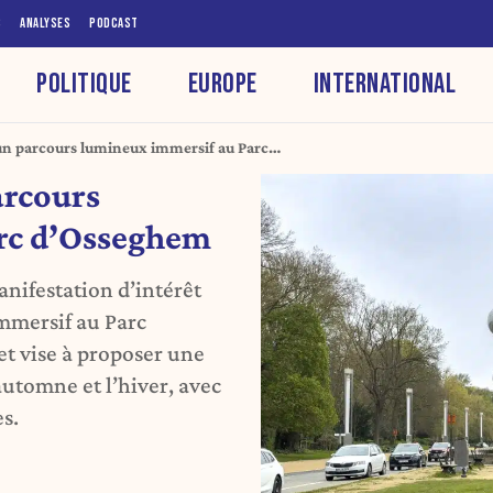
S
ANALYSES
PODCAST
POLITIQUE
EUROPE
INTERNATIONAL
 un parcours lumineux immersif au Parc
arcours
rc d’Osseghem
anifestation d’intérêt
mmersif au Parc
et vise à proposer une
’automne et l’hiver, avec
s.