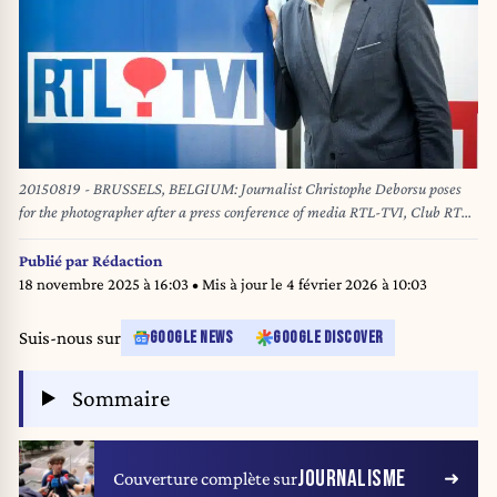
20150819 - BRUSSELS, BELGIUM: Journalist Christophe Deborsu poses
for the photographer after a press conference of media RTL-TVI, Club RTL
and PLUG RTL, on Wednesday 19 August 2015 in Brussels, . BELGA
PHOTO VIRGINIE LEFOUR
Publié par
Rédaction
18 novembre 2025 à 16:03
• Mis à jour le
4 février 2026 à 10:03
Suis-nous sur
GOOGLE NEWS
GOOGLE DISCOVER
Sommaire
JOURNALISME
Couverture complète sur