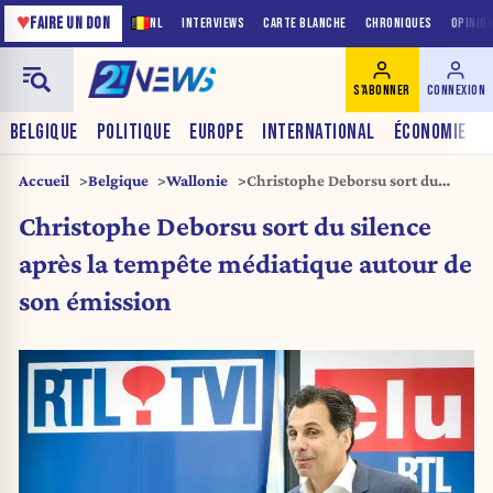
♥
FAIRE UN DON
NL
INTERVIEWS
CARTE BLANCHE
CHRONIQUES
OPINIO
S'ABONNER
CONNEXION
BELGIQUE
POLITIQUE
EUROPE
INTERNATIONAL
ÉCONOMIE
Accueil
Belgique
Wallonie
Christophe Deborsu sort du
silence après la tempête
Christophe Deborsu sort du silence
médiatique autour de son
émission
après la tempête médiatique autour de
son émission