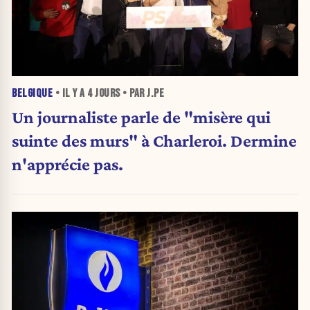
BELGIQUE
• IL Y A
4 JOURS
• PAR J.PE
Un journaliste parle de "misère qui
suinte des murs" à Charleroi. Dermine
n'apprécie pas.