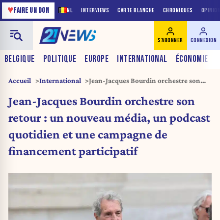
♥
FAIRE UN DON
NL
INTERVIEWS
CARTE BLANCHE
CHRONIQUES
OPINIO
S'ABONNER
CONNEXION
BELGIQUE
POLITIQUE
EUROPE
INTERNATIONAL
ÉCONOMIE
Accueil
International
Jean-Jacques Bourdin orchestre son
retour : un nouveau média, un podcast
Jean-Jacques Bourdin orchestre son
quotidien et une campagne de
financement participatif
retour : un nouveau média, un podcast
quotidien et une campagne de
financement participatif