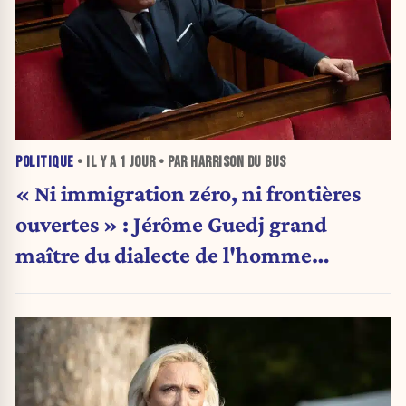
POLITIQUE
• IL Y A
1 JOUR
• PAR HARRISON DU BUS
« Ni immigration zéro, ni frontières
ouvertes » : Jérôme Guedj grand
maître du dialecte de l'homme
politique