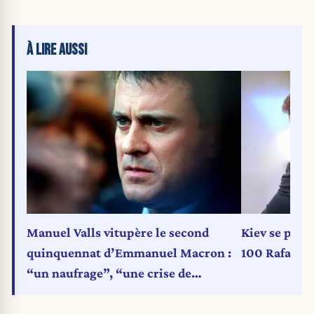
À LIRE AUSSI
Manuel Valls vitupère le second
Kiev se proje
quinquennat d’Emmanuel Macron :
100 Rafale
“un naufrage”, “une crise de
régime”, “une erreur de dissolution”