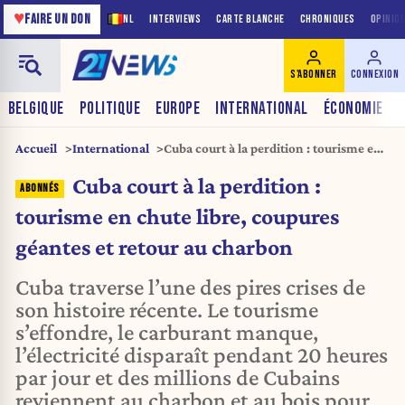
♥
FAIRE UN DON
NL
INTERVIEWS
CARTE BLANCHE
CHRONIQUES
OPINIO
S'ABONNER
CONNEXION
BELGIQUE
POLITIQUE
EUROPE
INTERNATIONAL
ÉCONOMIE
Accueil
International
Cuba court à la perdition : tourisme en
chute libre, coupures géantes et retour
Cuba court à la perdition :
au charbon
tourisme en chute libre, coupures
géantes et retour au charbon
Cuba traverse l’une des pires crises de
son histoire récente. Le tourisme
s’effondre, le carburant manque,
l’électricité disparaît pendant 20 heures
par jour et des millions de Cubains
reviennent au charbon et au bois pour