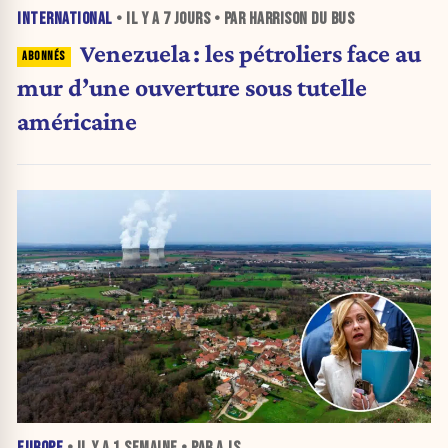
INTERNATIONAL
• IL Y A
7 JOURS
• PAR HARRISON DU BUS
Venezuela : les pétroliers face au
mur d’une ouverture sous tutelle
américaine
EUROPE
• IL Y A
1 SEMAINE
• PAR A JS