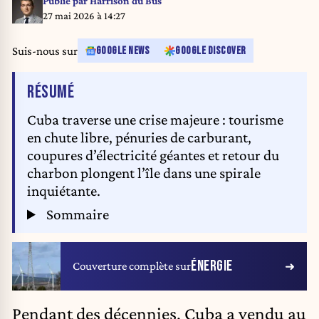
Publié par
Harrison du Bus
27 mai 2026 à 14:27
Suis-nous sur
GOOGLE NEWS
GOOGLE DISCOVER
DE L'ARTICLE
RÉSUMÉ
Cuba traverse une crise majeure : tourisme
en chute libre, pénuries de carburant,
coupures d’électricité géantes et retour du
charbon plongent l’île dans une spirale
inquiétante.
Sommaire
ÉNERGIE
Couverture complète sur
Pendant des décennies,
Cuba
a vendu au