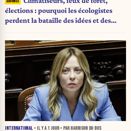
Climatiseurs, feux de forêt,
élections : pourquoi les écologistes
perdent la bataille des idées et des
urnes
INTERNATIONAL
• IL Y A
1 JOUR
• PAR HARRISON DU BUS