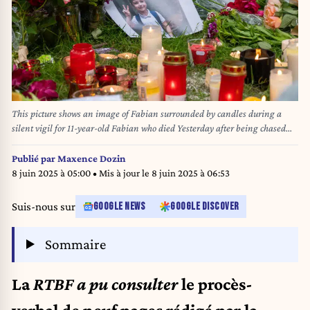
This picture shows an image of Fabian surrounded by candles during a
silent vigil for 11-year-old Fabian who died Yesterday after being chased
and hit by a police car, on Tuesday 03 June 2025, in the Elisabeth Park, in
Ganshoren, Brussels. BELGA PHOTO MARIUS BURGELMAN
Publié par
Maxence Dozin
8 juin 2025 à 05:00
• Mis à jour le
8 juin 2025 à 06:53
Suis-nous sur
GOOGLE NEWS
GOOGLE DISCOVER
Sommaire
La
RTBF a pu consulter
le procès-