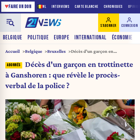
♥
FAIRE UN DON
NL
INTERVIEWS
CARTE BLANCHE
CHRONIQUES
OPINIO
S'ABONNER
CONNEXION
BELGIQUE
POLITIQUE
EUROPE
INTERNATIONAL
ÉCONOMIE
Accueil
Belgique
Bruxelles
Décès d’un garçon en
trottinette à Ganshoren : que
Décès d'un garçon en trottinette
révèle le procès-verbal de la
police ?
à Ganshoren : que révèle le procès-
verbal de la police ?