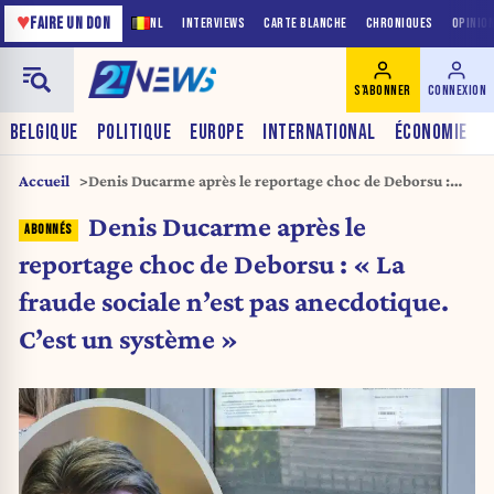
♥
FAIRE UN DON
NL
INTERVIEWS
CARTE BLANCHE
CHRONIQUES
OPINIO
S'ABONNER
CONNEXION
BELGIQUE
POLITIQUE
EUROPE
INTERNATIONAL
ÉCONOMIE
Accueil
Denis Ducarme après le reportage choc de Deborsu :
« La fraude sociale n’est pas anecdotique. C’est un
Denis Ducarme après le
système »
reportage choc de Deborsu : « La
fraude sociale n’est pas anecdotique.
C’est un système »