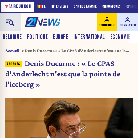
♥
FAIRE UN DON
NL
INTERVIEWS
CARTE BLANCHE
CHRONIQUES
OPINIO
S'ABONNER
CONNEXION
BELGIQUE
POLITIQUE
EUROPE
INTERNATIONAL
ÉCONOMIE
Accueil
Denis Ducarme : « Le CPAS d’Anderlecht n’est que la
pointe de l’iceberg »
Denis Ducarme : « Le CPAS
d'Anderlecht n'est que la pointe de
l'iceberg »