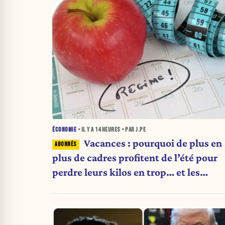
ÉCONOMIE
• IL Y A
14 HEURES
• PAR J.PE
Vacances : pourquoi de plus en
plus de cadres profitent de l’été pour
perdre leurs kilos en trop… et les
aliments qu’ils suppriment pour y
arriver