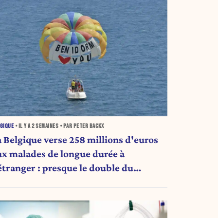
GIQUE
• IL Y A
2 SEMAINES
• PAR PETER BACKX
a Belgique verse 258 millions d'euros
ux malades de longue durée à
'étranger : presque le double du
ntant d'il y a cinq ans