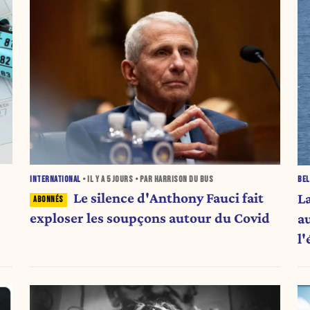
INTERNATIONAL
• IL Y A
5 JOURS
• PAR HARRISON DU BUS
BEL
Le silence d'Anthony Fauci fait
L
exploser les soupçons autour du Covid
a
l
mo