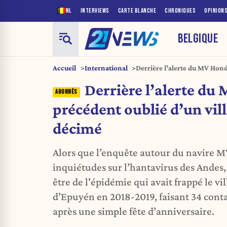
NL
INTERVIEWS
CARTE BLANCHE
CHRONIQUES
OPINION
BELGIQUE
Accueil
International
Derrière l’alerte du MV Hond
village argentin décimé
Derrière l’alerte du
précédent oublié d’un vil
décimé
Alors que l’enquête autour du navire M
inquiétudes sur l’hantavirus des Andes,
être de l'épidémie qui avait frappé le v
d’Epuyén en 2018-2019, faisant 34 cont
après une simple fête d’anniversaire.