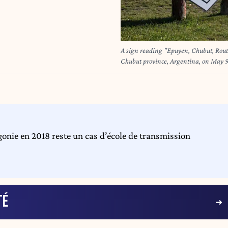
A sign reading "Epuyen, Chubut, Route 
Chubut province, Argentina, on May 9,
place in 2018-2019. JUAN 
onie en 2018 reste un cas d’école de transmission
TÉ