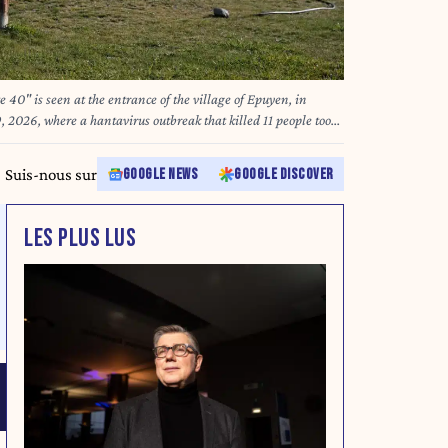
40" is seen at the entrance of the village of Epuyen, in
 2026, where a hantavirus outbreak that killed 11 people took
MABROMATA / AFP
Suis-nous sur
GOOGLE NEWS
GOOGLE DISCOVER
LES PLUS LUS