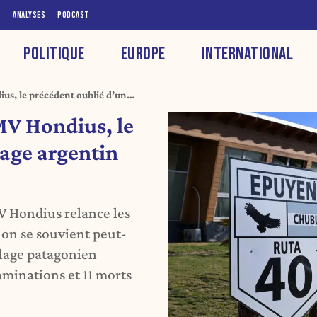
S
ANALYSES
PODCAST
POLITIQUE
EUROPE
INTERNATIONAL
ius, le précédent oublié d’un
 MV Hondius, le
lage argentin
V Hondius relance les
 on se souvient peut-
illage patagonien
aminations et 11 morts