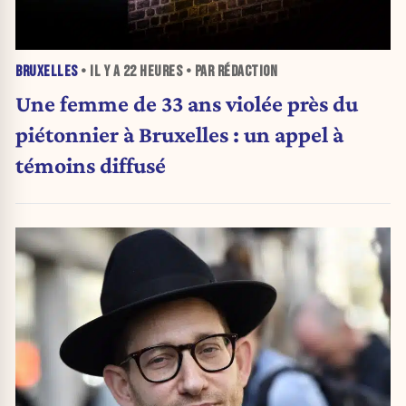
BRUXELLES
• IL Y A
22 HEURES
• PAR RÉDACTION
Une femme de 33 ans violée près du
piétonnier à Bruxelles : un appel à
témoins diffusé