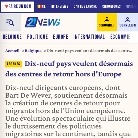
♥
FAIRE UN DON
NL
INTERVIEWS
CARTE BLANCHE
CHRONIQUES
OPINIO
S'ABONNER
CONNEXION
BELGIQUE
POLITIQUE
EUROPE
INTERNATIONAL
ÉCONOMIE
Accueil
Belgique
Dix-neuf pays veulent désormais des centres
de retour hors d'Europe
Dix-neuf pays veulent désormais
des centres de retour hors d'Europe
Dix-neuf dirigeants européens, dont
Bart De Wever, soutiennent désormais
la création de centres de retour pour
migrants hors de l'Union européenne.
Une évolution spectaculaire qui illustre
le durcissement des politiques
migratoires sur le continent, tandis que