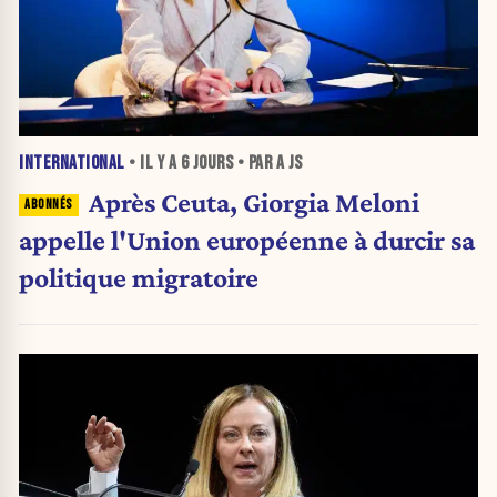
INTERNATIONAL
• IL Y A
6 JOURS
• PAR A JS
Après Ceuta, Giorgia Meloni
appelle l'Union européenne à durcir sa
politique migratoire