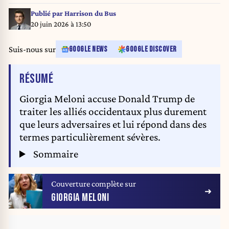
June, Rome, 11/06/2026 (Credit Image: © Francesco Fotia/AGF via ZUMA
Press)
Publié par
Harrison du Bus
20 juin 2026 à 13:50
Suis-nous sur
GOOGLE NEWS
GOOGLE DISCOVER
DE L'ARTICLE
RÉSUMÉ
Giorgia Meloni accuse Donald Trump de
traiter les alliés occidentaux plus durement
que leurs adversaires et lui répond dans des
termes particulièrement sévères.
Sommaire
Couverture complète sur
GIORGIA MELONI