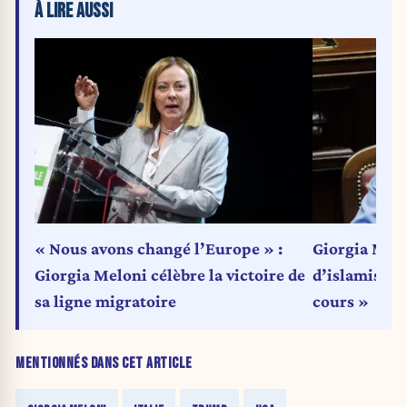
À LIRE AUSSI
« Nous avons changé l’Europe » :
Giorgia Melo
Giorgia Meloni célèbre la victoire de
d’islamisati
sa ligne migratoire
cours »
MENTIONNÉS DANS CET ARTICLE