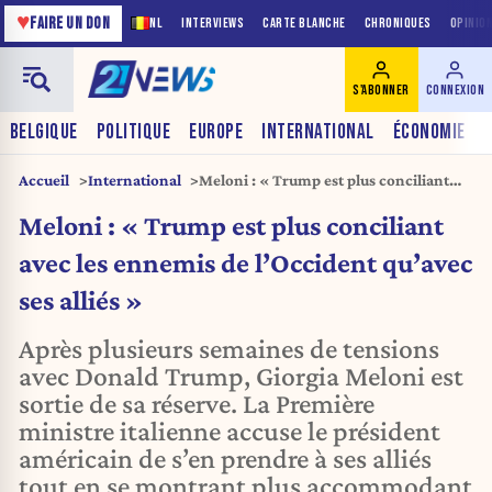
♥
FAIRE UN DON
NL
INTERVIEWS
CARTE BLANCHE
CHRONIQUES
OPINIO
S'ABONNER
CONNEXION
BELGIQUE
POLITIQUE
EUROPE
INTERNATIONAL
ÉCONOMIE
Accueil
International
Meloni : « Trump est plus conciliant
avec les ennemis de l’Occident qu’avec
Meloni : « Trump est plus conciliant
ses alliés »
avec les ennemis de l’Occident qu’avec
ses alliés »
Après plusieurs semaines de tensions
avec Donald Trump, Giorgia Meloni est
sortie de sa réserve. La Première
ministre italienne accuse le président
américain de s’en prendre à ses alliés
tout en se montrant plus accommodant