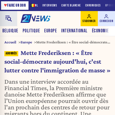
♥
FAIRE UN DON
NL
INTERVIEWS
CARTE BLANCHE
CHRONIQUES
OPINIO
S'ABONNER
CONNEXION
BELGIQUE
POLITIQUE
EUROPE
INTERNATIONAL
ÉCONOMIE
Accueil
Europe
Mette Frederiksen : « Être social-démocrate
aujourd'hui, c'est lutter contre l'immigration
Mette Frederiksen : « Être
de masse »
social-démocrate aujourd'hui, c'est
lutter contre l'immigration de masse »
Dans une interview accordée au
Financial Times, la Première ministre
danoise Mette Frederiksen affirme que
l'Union européenne pourrait ouvrir dès
l'an prochain des centres de retour pour
migrants hors du continent. Une