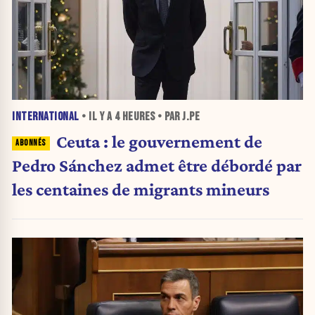
INTERNATIONAL
• IL Y A
4 HEURES
• PAR J.PE
Ceuta : le gouvernement de
Pedro Sánchez admet être débordé par
les centaines de migrants mineurs