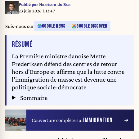
elections, EU leaders discuss the next institutional cycle. Belgique,
Publié par
Harrison du Bus
Bruxelles, 2024-06-17. Premier ministre du Danemark Mette Frederiksen
23 juin 2026 à 13:47
lors de la reunion du Conseil europeen. Les dirigeants se reunissent de
maniere informelle le 17 juin 2024 a Bruxelles. Apres les elections du
Suis-nous sur
GOOGLE NEWS
GOOGLE DISCOVER
Parlement europeen, les dirigeants de UE discutent du prochain cycle
institutionnel.
DE L'ARTICLE
RÉSUMÉ
La Première ministre danoise Mette
Frederiksen défend des centres de retour
hors d'Europe et affirme que la lutte contre
l'immigration de masse est devenue une
politique sociale-démocrate.
Sommaire
IMMIGRATION
Couverture complète sur