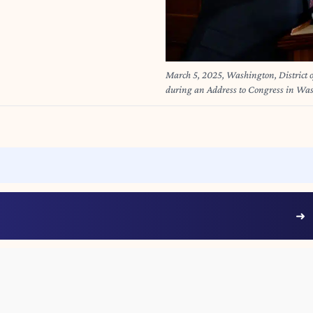
March 5, 2025, Washington, District
during an Address to Congress in Washington, DC. Democrats with opp
silent protest and refuse to stand as Re
Image: © Carol Guzy/ZUMA Press Wi