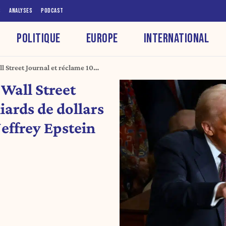
S
ANALYSES
PODCAST
POLITIQUE
EUROPE
INTERNATIONAL
 Street Journal et réclame 10
rticle le liant à Jeffrey Epstein
Wall Street
iards de dollars
 Jeffrey Epstein