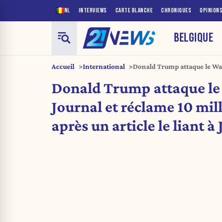
NL
INTERVIEWS
CARTE BLANCHE
CHRONIQUES
OPINION
BELGIQUE
Accueil
International
Donald Trump attaque le Wall
milliards de dollars après un a
Donald Trump attaque le 
Journal et réclame 10 mill
après un article le liant à