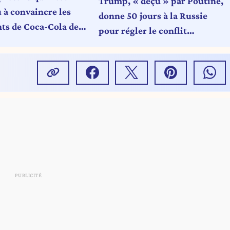
Trump, « déçu » par Poutine,
 à convaincre les
donne 50 jours à la Russie
nts de Coca-Cola de
pour régler le conflit
 leur recette
ukrainien