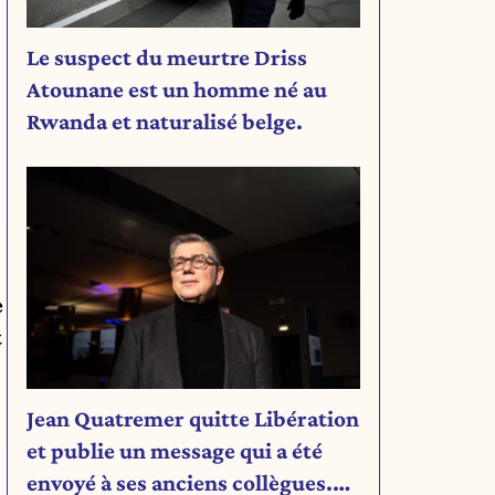
Le suspect du meurtre Driss
Atounane est un homme né au
Rwanda et naturalisé belge.
e
t
Jean Quatremer quitte Libération
et publie un message qui a été
envoyé à ses anciens collègues.