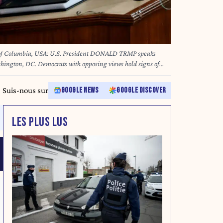
 of Columbia, USA: U.S. President DONALD TRMP speaks
osing views hold signs of
publicans leapt to their feet in applause all night. (Credit
re)
Suis-nous sur
GOOGLE NEWS
GOOGLE DISCOVER
LES PLUS LUS