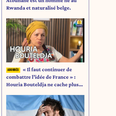
Atounane est un homme né au
Rwanda et naturalisé belge.
« Il faut continuer de
combattre l’idée de France » :
Houria Bouteldja ne cache plus
rien de son projet