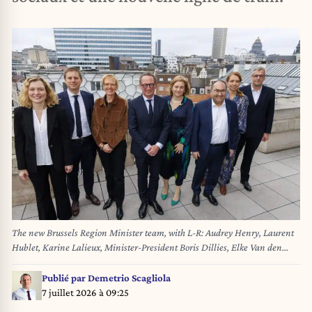
The new Brussels Region Minister team, with L-R: Audrey Henry, Laurent
Hublet, Karine Lalieux, Minister-President Boris Dillies, Elke Van den
Brandt, Ahmed Laaouej, Ans Persoons and Dirk De Smedt poses for the
photographer after the oath ceremony at a plenary session of the Brussels
Publié par
Demetrio Scagliola
parliament in Brussels, Saturday 14 February 2026. The new Brussels
7 juillet 2026 à 09:25
Region Minister team, with L-R: Audrey Henry, Laurent Hublet, Karine