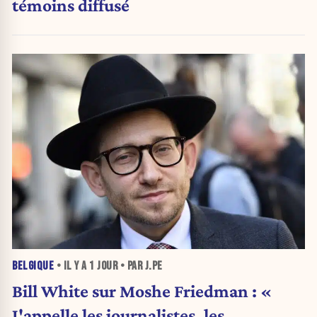
témoins diffusé
BELGIQUE
• IL Y A
1 JOUR
• PAR J.PE
Bill White sur Moshe Friedman : «
J'appelle les journalistes, les