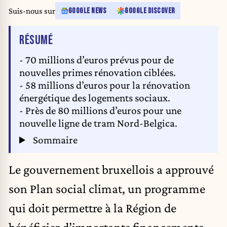
Lalieux, Minister-President Boris Dillies, Elke Van den Brandt, Ahmed
Suis-nous sur
GOOGLE NEWS
GOOGLE DISCOVER
Laaouej, Ans Persoons and Dirk De Smedt poses for the photographer after
The MR, PS, and Les Engages on the French-speaking side, along with
DE L'ARTICLE
RÉSUMÉ
Groen, Anders, Vooruit, and CD&V on the Flemish side, agreed on
Thursday evening to form a Brussels government after more than 600
- 70 millions d’euros prévus pour de
days. BELGA PHOTO NICOLAS MAETERLINCK
nouvelles primes rénovation ciblées.
- 58 millions d’euros pour la rénovation
énergétique des logements sociaux.
- Près de 80 millions d’euros pour une
nouvelle ligne de tram Nord-Belgica.
Sommaire
Le gouvernement bruxellois a approuvé
son Plan social climat, un programme
qui doit permettre à la Région de
bénéficier d’importants financements