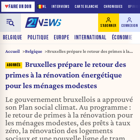
♥
FAIRE UN DON
NL
INTERVIEWS
CARTE BLANCHE
CHRONIQUES
OPINIO
S'ABONNER
CONNEXION
BELGIQUE
POLITIQUE
EUROPE
INTERNATIONAL
ÉCONOMIE
Accueil
Belgique
Bruxelles prépare le retour des primes à la
rénovation énergétique pour les ménages
Bruxelles prépare le retour des
modestes
primes à la rénovation énergétique
pour les ménages modestes
Le gouvernement bruxellois a approuvé
son Plan social climat. Au programme :
le retour de primes à la rénovation pour
les ménages modestes, des prêts à taux
zéro, la rénovation des logements
sociaux et une nouvelle ligne de tram.