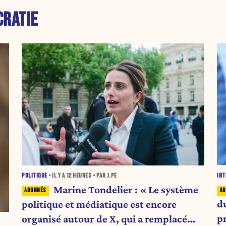
RATIE
INT
POLITIQUE
• IL Y A
12 HEURES
• PAR J.PE
Marine Tondelier : « Le système
d
politique et médiatique est encore
p
organisé autour de X, qui a remplacé