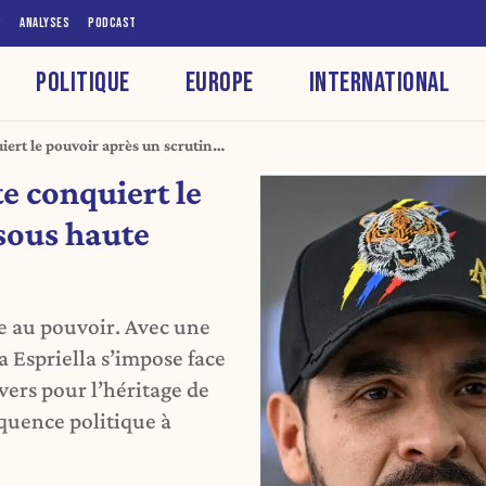
S
ANALYSES
PODCAST
POLITIQUE
EUROPE
INTERNATIONAL
iert le pouvoir après un scrutin
e conquiert le
 sous haute
e au pouvoir. Avec une
a Espriella s’impose face
ers pour l’héritage de
quence politique à