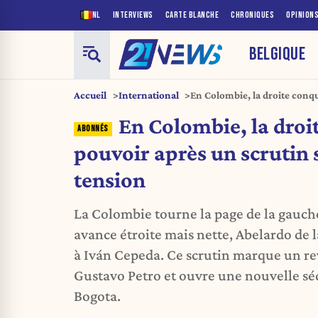
NL
INTERVIEWS
CARTE BLANCHE
CHRONIQUES
OPINION
BELGIQUE
Accueil
International
En Colombie, la droite conqu
sous haute tension
En Colombie, la droit
pouvoir après un scrutin
tension
La Colombie tourne la page de la gauch
avance étroite mais nette, Abelardo de l
à Iván Cepeda. Ce scrutin marque un rev
Gustavo Petro et ouvre une nouvelle sé
Bogota.