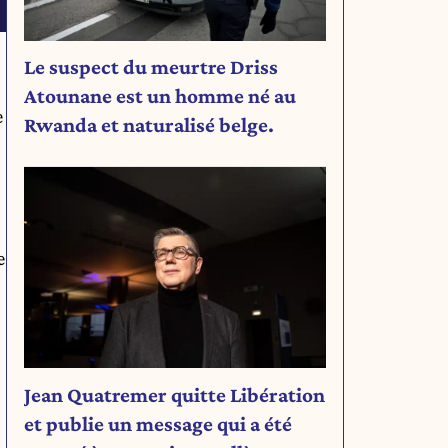
Le suspect du meurtre Driss
Atounane est un homme né au
e
Rwanda et naturalisé belge.
e
Jean Quatremer quitte Libération
et publie un message qui a été