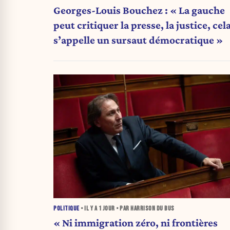
Georges-Louis Bouchez : « La gauche
peut critiquer la presse, la justice, cel
s’appelle un sursaut démocratique »
POLITIQUE
• IL Y A
1 JOUR
• PAR HARRISON DU BUS
« Ni immigration zéro, ni frontières