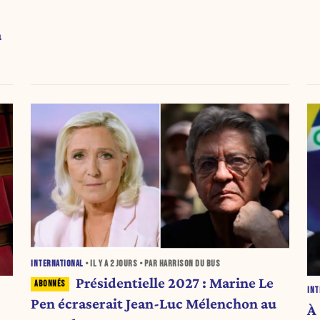
l’envoi des communiqués de presse ».
a
INTERNATIONAL
• IL Y A
2 JOURS
• PAR HARRISON DU BUS
Présidentielle 2027 : Marine Le
INT
Pen écraserait Jean-Luc Mélenchon au
À