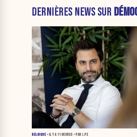
DERNIÈRES NEWS SUR
DÉMOC
BELGIQUE
• IL Y A
11 HEURES
• PAR J.PE