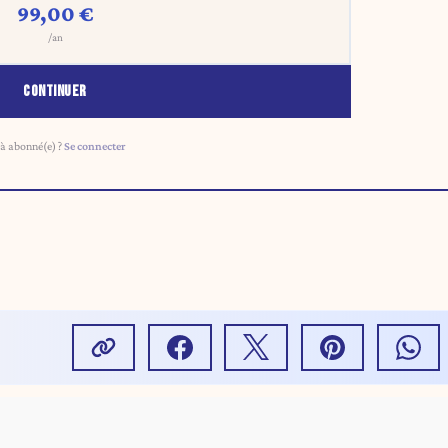
99,00 €
/an
CONTINUER
à abonné(e) ?
Se connecter