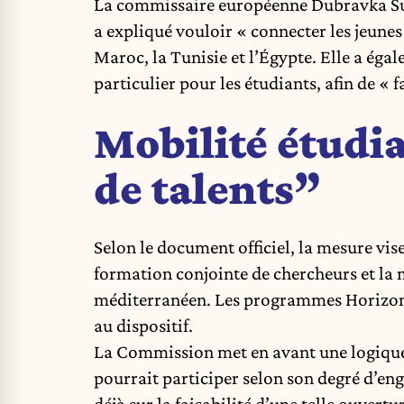
La commissaire européenne Dubravka Šui
a expliqué vouloir « connecter les jeunes »
Maroc, la Tunisie et l’Égypte. Elle a ég
particulier pour les étudiants, afin de « f
Mobilité étudia
de talents”
Selon le document officiel, la mesure vis
formation conjointe de chercheurs et la
méditerranéen. Les programmes Horizon
au dispositif.
La Commission met en avant une logique 
pourrait participer selon son degré d’e
déjà sur la faisabilité d’une telle ouvertu