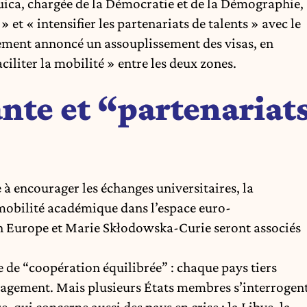
ca, chargée de la Démocratie et de la Démographie,
 et « intensifier les partenariats de talents » avec le
alement annoncé un assouplissement des visas, en
aciliter la mobilité » entre les deux zones.
nte et “partenariat
e à encourager les échanges universitaires, la
 mobilité académique dans l’espace euro-
 Europe et Marie Skłodowska-Curie seront associés
de “coopération équilibrée” : chaque pays tiers
ngagement. Mais plusieurs États membres s’interrogen
re, qui concerne aussi des pays en crise : la Libye, la