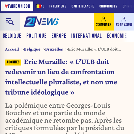
♥
FAIRE UN DON
NL
INTERVIEWS
CARTE BLANCHE
CHRONIQUES
OPINIO
S'ABONNER
CONNEXION
BELGIQUE
POLITIQUE
EUROPE
INTERNATIONAL
ÉCONOMIE
Accueil
Belgique
Bruxelles
Eric Muraille: « L’ULB doit
redevenir un lieu de
Eric Muraille: « L’ULB doit
confrontation intellectuelle
pluraliste, et non une tribune
redevenir un lieu de confrontation
idéologique »
intellectuelle pluraliste, et non une
tribune idéologique »
La polémique entre Georges-Louis
Bouchez et une partie du monde
académique ne retombe pas. Après les
critiques formulées par le président du