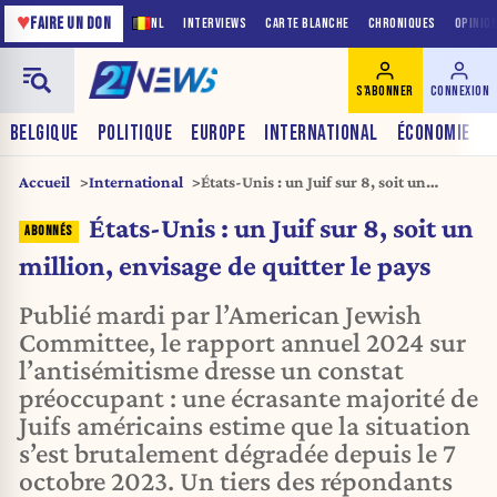
♥
FAIRE UN DON
NL
INTERVIEWS
CARTE BLANCHE
CHRONIQUES
OPINIO
S'ABONNER
CONNEXION
BELGIQUE
POLITIQUE
EUROPE
INTERNATIONAL
ÉCONOMIE
Accueil
International
États-Unis : un Juif sur 8, soit un
million, envisage de quitter le pays
États-Unis : un Juif sur 8, soit un
million, envisage de quitter le pays
Publié mardi par l’American Jewish
Committee, le rapport annuel 2024 sur
l’antisémitisme dresse un constat
préoccupant : une écrasante majorité de
Juifs américains estime que la situation
s’est brutalement dégradée depuis le 7
octobre 2023. Un tiers des répondants