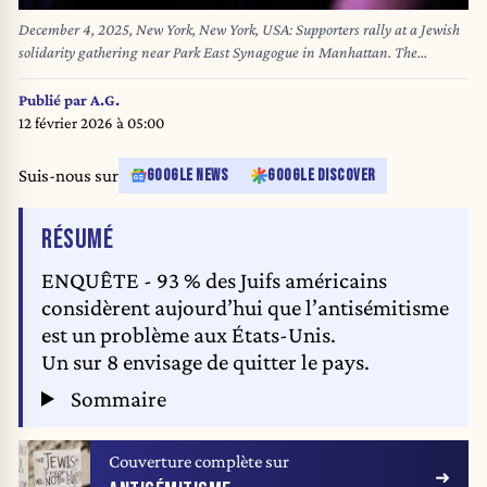
December 4, 2025, New York, New York, USA: Supporters rally at a Jewish
solidarity gathering near Park East Synagogue in Manhattan. The
synagogue was the site of a pro Palestinian rally last month, that drew
condemnation from many in the cityâ€™s Jewish community for
Publié par
A.G.
allegations of Antisemitism. (Credit Image: © Yoav Ginsburg/ZUMA Press
12 février 2026 à 05:00
Wire)
Suis-nous sur
GOOGLE NEWS
GOOGLE DISCOVER
DE L'ARTICLE
RÉSUMÉ
ENQUÊTE - 93 % des Juifs américains
considèrent aujourd’hui que l’antisémitisme
est un problème aux États-Unis.
Un sur 8 envisage de quitter le pays.
Sommaire
Couverture complète sur