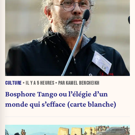
CULTURE
• IL Y A
5 HEURES
• PAR KAMEL BENCHEIKH
Bosphore Tango ou l’élégie d’un
monde qui s’efface (carte blanche)