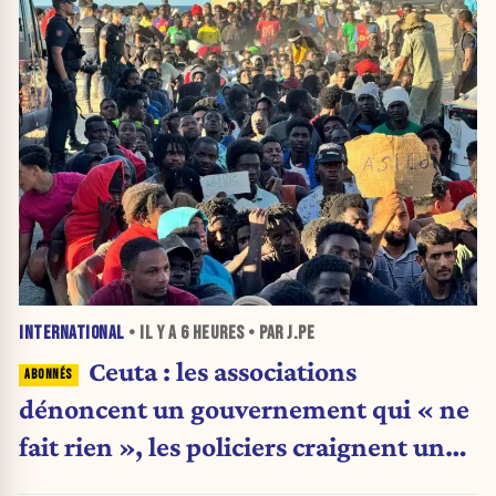
INTERNATIONAL
• IL Y A
6 HEURES
• PAR J.PE
Ceuta : les associations
dénoncent un gouvernement qui « ne
fait rien », les policiers craignent une
nouvelle crise migratoire