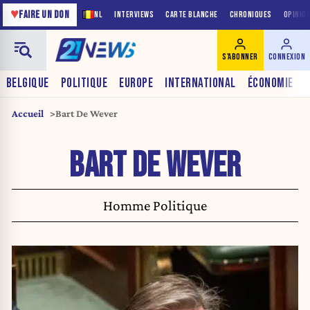
♥
FAIRE UN DON
NL
INTERVIEWS
CARTE BLANCHE
CHRONIQUES
OPINIO
S'ABONNER
CONNEXION
BELGIQUE
POLITIQUE
EUROPE
INTERNATIONAL
ÉCONOMIE
Accueil
Bart De Wever
BART DE WEVER
Homme Politique