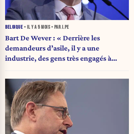
BELGIQUE
• IL Y A
5 MOIS
• PAR J.PE
Bart De Wever : « Derrière les
demandeurs d’asile, il y a une
industrie, des gens très engagés à
gauche, des avocats, des ASBL
capables de mobiliser »