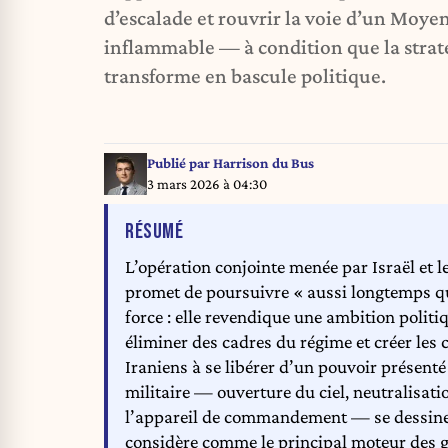
d’escalade et rouvrir la voie d’un Moy
inflammable — à condition que la straté
transforme en bascule politique.
Publié par
Harrison du Bus
3 mars 2026 à 04:30
DE L'ARTICLE
RÉSUMÉ
L’opération conjointe menée par Israël et 
promet de poursuivre « aussi longtemps qu
force : elle revendique une ambition politiq
éliminer des cadres du régime et créer les
Iraniens à se libérer d’un pouvoir présent
militaire — ouverture du ciel, neutralisatio
l’appareil de commandement — se dessine un
considère comme le principal moteur des 