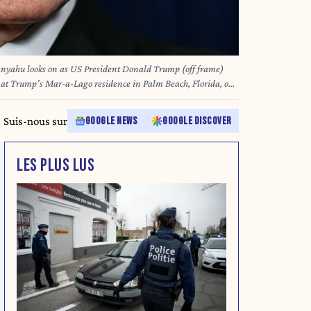
nyahu looks on as US President Donald Trump (off frame)
e at Trump’s Mar-a-Lago residence in Palm Beach, Florida, on
ald Trump hosted Israeli Prime Minister Benjamin
r crucial talks on moving to the next stage of the fragile
Suis-nous sur
GOOGLE NEWS
GOOGLE DISCOVER
discussed Iran, with Trump saying that if Tehran rebuilt its
nuclear facilities the United States would "knock them down." Jim WATSON / AFP
LES PLUS LUS