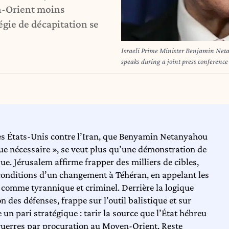
en-Orient moins
gie de décapitation se
Israeli Prime Minister Benjamin Neta
speaks during a joint press conferenc
December 29, 2025. US President Don
Netanyahu in Florida on December 29 fo
Gaza truce plan. The two leaders also 
les États-Unis contre l’Iran, que Benyamin Netanyahou
e nécessaire », se veut plus qu’une démonstration de
ue. Jérusalem affirme frapper des milliers de cibles,
 conditions d’un changement à Téhéran, en appelant les
é comme tyrannique et criminel. Derrière la logique
n des défenses, frappe sur l’outil balistique et sur
 pari stratégique : tarir la source que l’État hébreu
guerres par procuration au Moyen-Orient. Reste