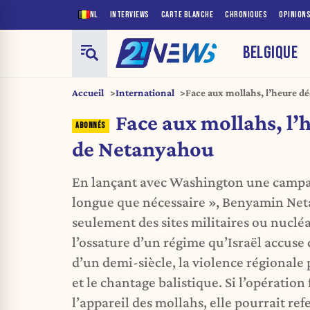
NL
INTERVIEWS
CARTE BLANCHE
CHRONIQUES
OPINION
BELGIQUE
Accueil
International
Face aux mollahs, l’heure d
Face aux mollahs, l’
de Netanyahou
En lançant avec Washington une campa
longue que nécessaire », Benyamin Net
seulement des sites militaires ou nucléai
l’ossature d’un régime qu’Israël accuse 
d’un demi-siècle, la violence régionale p
et le chantage balistique. Si l’opératio
l’appareil des mollahs, elle pourrait re