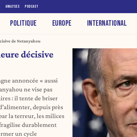
S
ANALYSES
PODCAST
POLITIQUE
EUROPE
INTERNATIONAL
écisive de Netanyahou
heure décisive
gne annoncée « aussi
anyahou ne vise pas
res : il tente de briser
d’alimenter, depuis près
ar la terreur, les milices
n fragilise durablement
fermer un cycle