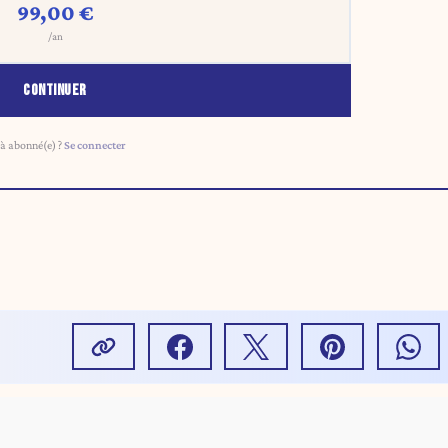
99,00 €
/an
CONTINUER
à abonné(e) ?
Se connecter