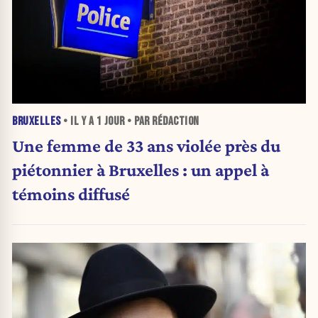
BRUXELLES
• IL Y A
1 JOUR
• PAR RÉDACTION
Une femme de 33 ans violée près du
piétonnier à Bruxelles : un appel à
témoins diffusé