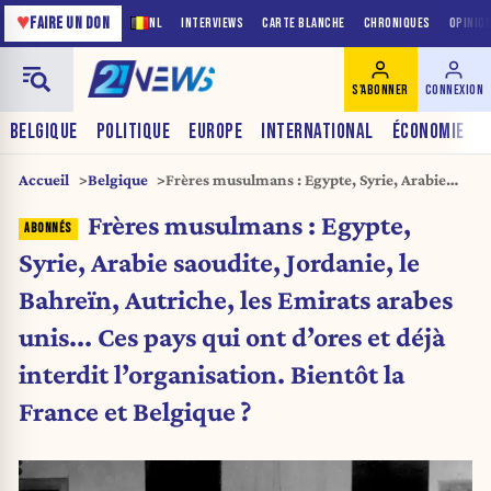
♥
FAIRE UN DON
NL
INTERVIEWS
CARTE BLANCHE
CHRONIQUES
OPINIO
S'ABONNER
CONNEXION
BELGIQUE
POLITIQUE
EUROPE
INTERNATIONAL
ÉCONOMIE
Accueil
Belgique
Frères musulmans : Egypte, Syrie, Arabie
saoudite, Jordanie, le Bahreïn, Autriche, les
Frères musulmans : Egypte,
Emirats arabes unis… Ces pays qui ont d’ores
et déjà interdit l’organisation. Bientôt la
Syrie, Arabie saoudite, Jordanie, le
France et Belgique ?
Bahreïn, Autriche, les Emirats arabes
unis... Ces pays qui ont d’ores et déjà
interdit l’organisation. Bientôt la
France et Belgique ?