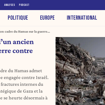
S
ANALYSES
PODCAST
POLITIQUE
EUROPE
INTERNATIONAL
cien cadre du Hamas sur la guerre
d’un ancien
erre contre
cadre du Hamas admet
ée engagée contre Israël.
s fractures internes du
tégique de Gaza et la
ie se heurte désormais à