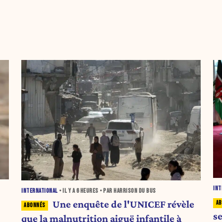
INT
INTERNATIONAL
• IL Y A
6 HEURES
• PAR HARRISON DU BUS
Une enquête de l'UNICEF révèle
s
que la malnutrition aiguë infantile à