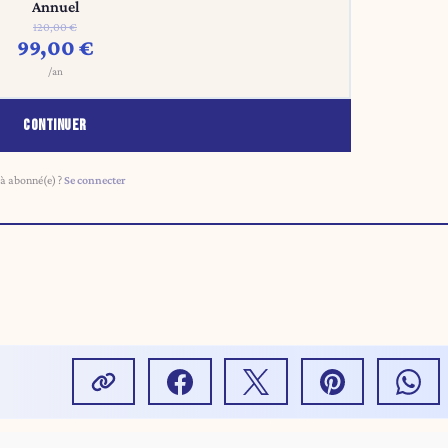
Annuel
120,00 €
99,00 €
/an
CONTINUER
à abonné(e) ?
Se connecter