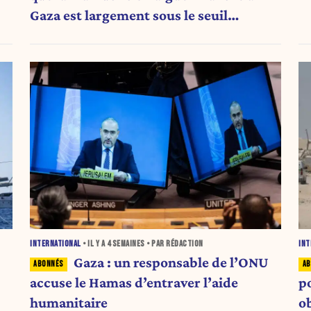
Gaza est largement sous le seuil
d'urgence de l'OMS
INTERNATIONAL
• IL Y A
4 SEMAINES
• PAR RÉDACTION
INT
Gaza : un responsable de l’ONU
accuse le Hamas d’entraver l’aide
p
humanitaire
o