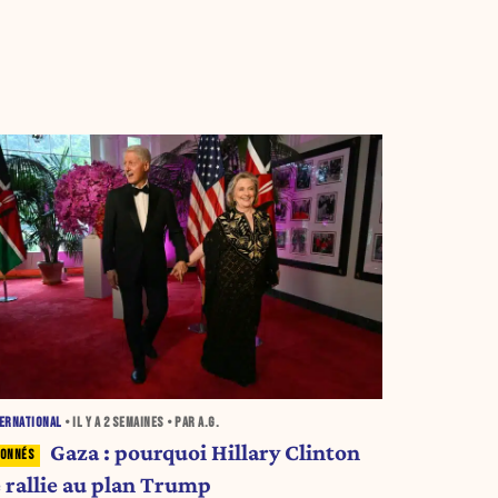
ERNATIONAL
• IL Y A
2 SEMAINES
• PAR A.G.
Gaza : pourquoi Hillary Clinton
e rallie au plan Trump