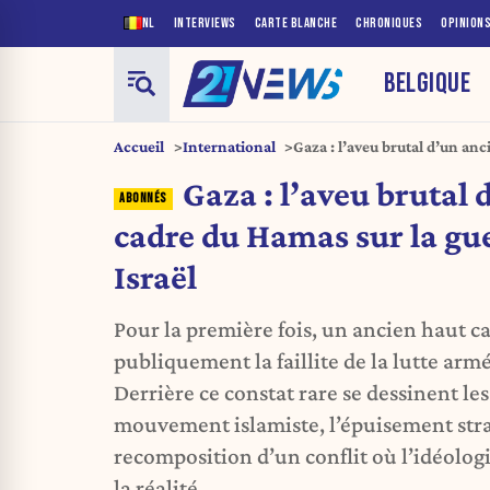
NL
INTERVIEWS
CARTE BLANCHE
CHRONIQUES
OPINION
BELGIQUE
Accueil
International
Gaza : l’aveu brutal d’un an
contre Israël
Gaza : l’aveu brutal 
cadre du Hamas sur la gu
Israël
Pour la première fois, un ancien haut 
publiquement la faillite de la lutte arm
Derrière ce constat rare se dessinent le
mouvement islamiste, l’épuisement stra
recomposition d’un conflit où l’idéolog
la réalité.