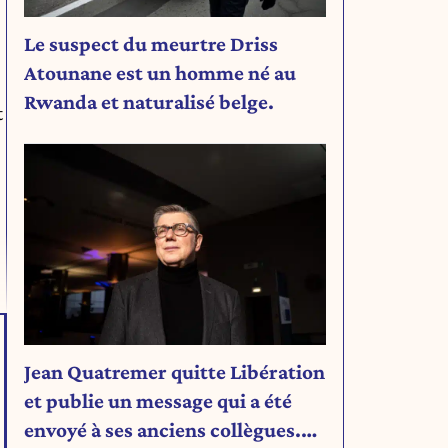
Le suspect du meurtre Driss
Atounane est un homme né au
Rwanda et naturalisé belge.
t
Jean Quatremer quitte Libération
et publie un message qui a été
envoyé à ses anciens collègues.