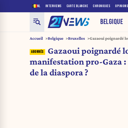
NL
INTERVIEWS
CARTE BLANCHE
CHRONIQUES
OPINION
BELGIQUE
Accueil
Belgique
Bruxelles
Gazaoui poignardé lor
au sein de la diaspora
Gazaoui poignardé lo
manifestation pro-Gaza : 
de la diaspora ?