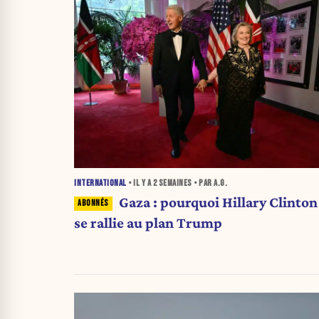
INTERNATIONAL
• IL Y A
2 SEMAINES
• PAR A.G.
Gaza : pourquoi Hillary Clinton
se rallie au plan Trump