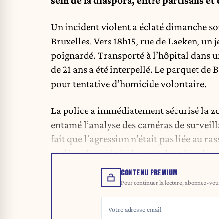
sein de la diaspora, entre partisans e
Un incident violent a éclaté dimanche so
Bruxelles. Vers 18h15, rue de Laeken, un 
poignardé. Transporté à l’hôpital dans un 
de 21 ans a été interpellé. Le parquet de
pour tentative d’homicide volontaire.
La police a immédiatement sécurisé la zon
entamé l’analyse des caméras de surveilla
fait que l’agression n’était pas liée au
se déroulent généralement dans le calme,
CONTENU PREMIUM
Pour continuer la lecture, abonnez-vous 