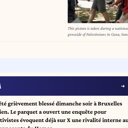
This picture is taken during a nation
genocide of Palestinians in Gaza, 
MAETERLINCK
A
été grièvement blessé dimanche soir à Bruxelles
ien. Le parquet a ouvert une enquête pour
tivistes évoquent déjà sur X une rivalité interne a