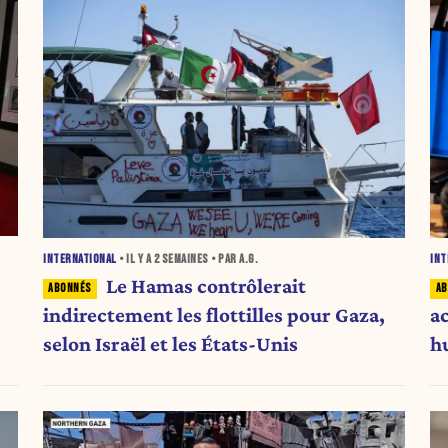
INTERNATIONAL
• IL Y A
2 SEMAINES
• PAR A.G.
INT
Le Hamas contrôlerait
indirectement les flottilles pour Gaza,
a
selon Israël et les États-Unis
h