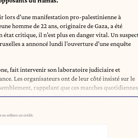
t opposants du Hamas.
ir lors d’une manifestation pro-palestinienne à
jeune homme de 22 ans, originaire de Gaza, a été
état critique, il n’est plus en danger vital. Un suspec
 Bruxelles a annoncé lundi l’ouverture d’une enquête
e, fait intervenir son laboratoire judiciaire et
nce. Les organisateurs ont de leur côté insisté sur le
 rassemblement, rappelant que ces marches quotidiennes
 de la place du Samedi jusqu’à la Bourse.
ou utilisez un crédit.