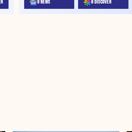
ER
G NEWS
G DISCOVER