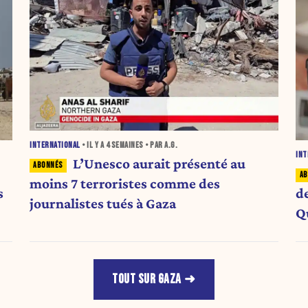
INTERNATIONAL
• IL Y A
4 SEMAINES
• PAR A.G.
INT
L’Unesco aurait présenté au
moins 7 terroristes comme des
s
d
journalistes tués à Gaza
Qu
TOUT SUR GAZA