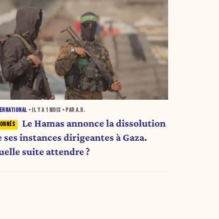
ERNATIONAL
• IL Y A
1 MOIS
• PAR A.G.
Le Hamas annonce la dissolution
e ses instances dirigeantes à Gaza.
elle suite attendre ?