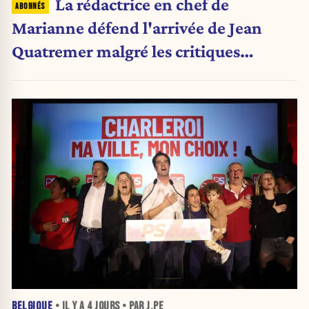
La rédactrice en chef de
Marianne défend l'arrivée de Jean
Quatremer malgré les critiques
internes
BELGIQUE
• IL Y A
4 JOURS
• PAR J.PE