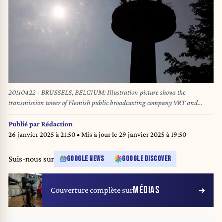
20110422 - BRUSSELS, BELGIUM: Illustration picture shows the
transmission tower of Flemish public broadcasting company VRT and
frenchspeaking public broadcasting RTBF, in Brussels, Friday 22 April
2011. BELGA PHOTO BRUNO FAHY
Publié par
Rédaction
26 janvier 2025 à 21:50
• Mis à jour le
29 janvier 2025 à 19:50
Suis-nous sur
GOOGLE NEWS
GOOGLE DISCOVER
MÉDIAS
Couverture complète sur