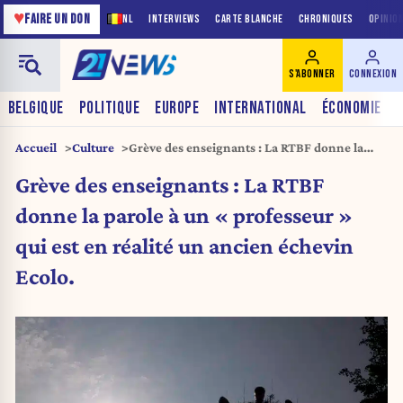
♥
FAIRE UN DON
NL
INTERVIEWS
CARTE BLANCHE
CHRONIQUES
OPINIO
S'ABONNER
CONNEXION
BELGIQUE
POLITIQUE
EUROPE
INTERNATIONAL
ÉCONOMIE
Accueil
Culture
Grève des enseignants : La RTBF donne la
parole à un « professeur » qui est en réalité
Grève des enseignants : La RTBF
un ancien échevin Ecolo.
donne la parole à un « professeur »
qui est en réalité un ancien échevin
Ecolo.