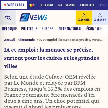
♥
FAIRE UN DON
NL
INTERVIEWS
CARTE BLANCHE
CHRONIQUES
OPINIO
S'ABONNER
CONNEXION
BELGIQUE
POLITIQUE
EUROPE
INTERNATIONAL
ÉCONOMIE
Accueil
Économie
IA et emploi : la menace se précise, surtout
pour les cadres et les grandes villes
IA et emploi : la menace se précise,
surtout pour les cadres et les grandes
villes
Selon une étude Coface–OEM révélée
par Le Monde et relayée par BFM
Business, jusqu’à 16,3% des emplois en
France pourraient être menacés d’ici
deux à cinq ans. Un choc potentiel qui
viserait d’abord les professions