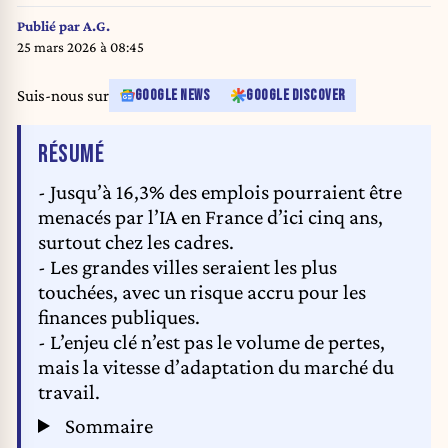
intelligence festival in Cannes. Photography by Eric Dervaux / Hans Lucas.
France, Cannes, 2025-02-13. Robee M, un robot social sur le stand de la
Publié par
A.G.
societe Oversonic Robotics assiste au 4e WAICF, le festival de l intelligence
25 mars 2026 à 08:45
artificielle a Cannes. Photographie de Eric Dervaux / Hans Lucas. (Photo by
Eric Dervaux / Hans Lucas / Hans Lucas via AFP)
Suis-nous sur
GOOGLE NEWS
GOOGLE DISCOVER
DE L'ARTICLE
RÉSUMÉ
- Jusqu’à 16,3% des emplois pourraient être
menacés par l’IA en France d’ici cinq ans,
surtout chez les cadres.
- Les grandes villes seraient les plus
touchées, avec un risque accru pour les
finances publiques.
- L’enjeu clé n’est pas le volume de pertes,
mais la vitesse d’adaptation du marché du
travail.
Sommaire