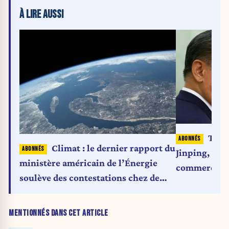
À LIRE AUSSI
Trum
Climat : le dernier rapport du
Jinping, en p
ministère américain de l’Énergie
commerciale
soulève des contestations chez de
nombreux experts
MENTIONNÉS DANS CET ARTICLE