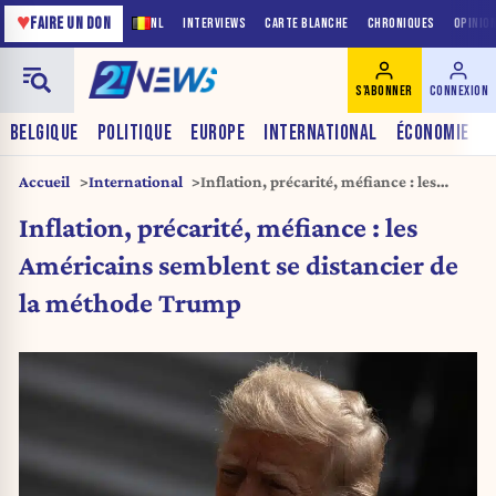
♥
FAIRE UN DON
NL
INTERVIEWS
CARTE BLANCHE
CHRONIQUES
OPINIO
S'ABONNER
CONNEXION
BELGIQUE
POLITIQUE
EUROPE
INTERNATIONAL
ÉCONOMIE
Accueil
International
Inflation, précarité, méfiance : les
Américains semblent se distancier de la
Inflation, précarité, méfiance : les
méthode Trump
Américains semblent se distancier de
la méthode Trump