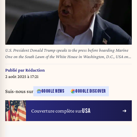
U.S. President Donald Trump speaks to the press before boarding Marine
One on the South Lawn of the White House in Washington, D.C., USA on
July 11, 2025. Trump is traveling to Texas to survey areas devastated by
flash flooding over the Fourth of July weekend, which left at least 120 people
Publié par
Rédaction
dead and 170 missing. Photo by Mehmet Eser/Middle East
2 août 2025 à 17:21
Images/ABACAPRESS.COM
Suis-nous sur
GOOGLE NEWS
GOOGLE DISCOVER
USA
Couverture complète sur