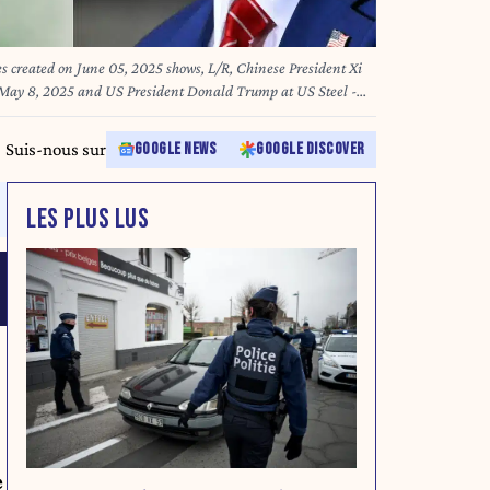
 created on June 05, 2025 shows, L/R, Chinese President Xi
 May 8, 2025 and US President Donald Trump at US Steel -
vania, May 30, 2025. Chinese leader Xi Jinping held a phone
n June 5, 2025, Chinese state media reported. The talks took
Suis-nous sur
GOOGLE NEWS
GOOGLE DISCOVER
news agency said without elaborating, and come as
 trade and student visas. SAUL LOEB, Evgenia
LES PLUS LUS
e