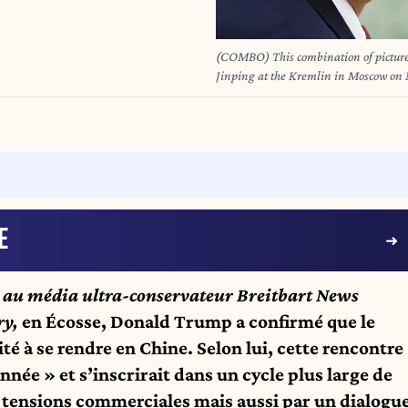
(COMBO) This combination of pictures
Jinping at the Kremlin in Moscow on
Irvin Works in West Mifflin, Pennsyl
call with US President Donald Trump o
place at Trump's request, the Xinhua 
Washington and Beijing clash over areas such as
Novozhenina / AFP / POOL
E
e au média ultra-conservateur Breitbart News
ry
,
en Écosse, Donald Trump a confirmé que le
ité à se rendre en Chine. Selon lui, cette rencontre
année » et s’inscrirait dans un cycle plus large de
s tensions commerciales mais aussi par un dialogu