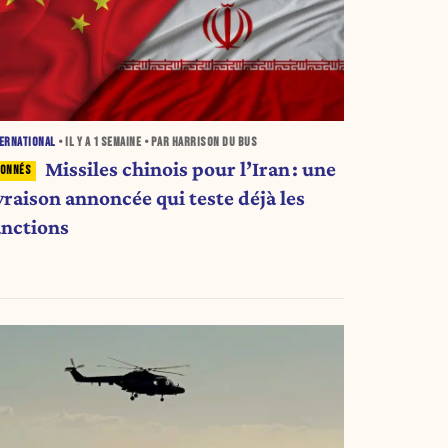
ERNATIONAL
• IL Y A
1 SEMAINE
• PAR HARRISON DU BUS
Missiles chinois pour l’Iran : une
vraison annoncée qui teste déjà les
anctions