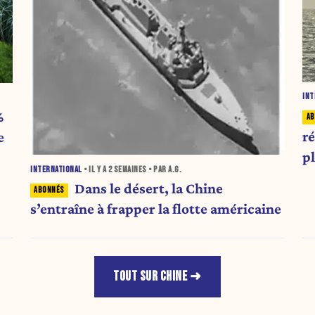
INT
%
r
e
p
INTERNATIONAL
• IL Y A
2 SEMAINES
• PAR A.G.
p
Dans le désert, la Chine
s’entraîne à frapper la flotte américaine
TOUT SUR CHINE