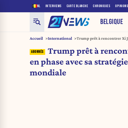
NL
INTERVIEWS
CARTE BLANCHE
CHRONIQUES
OPINION
BELGIQUE
Accueil
International
Trump prêt à rencontrer Xi J
commerciale mondiale
Trump prêt à rencont
en phase avec sa stratég
mondiale