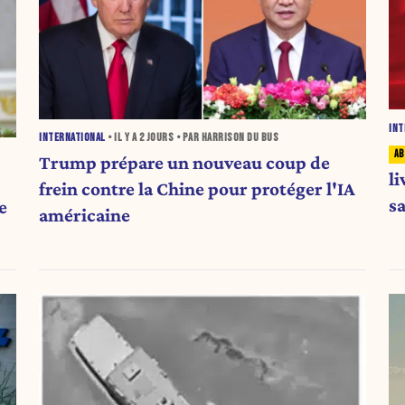
INT
INTERNATIONAL
• IL Y A
2 JOURS
• PAR HARRISON DU BUS
Trump prépare un nouveau coup de
li
frein contre la Chine pour protéger l'IA
s
e
américaine