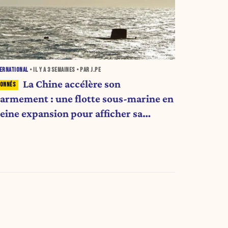
ERNATIONAL
• IL Y A
3 SEMAINES
• PAR J.PE
La Chine accélère son
éarmement : une flotte sous-marine en
leine expansion pour afficher sa
uissance militaire