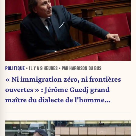
POLITIQUE
• IL Y A
9 HEURES
• PAR HARRISON DU BUS
« Ni immigration zéro, ni frontières
ouvertes » : Jérôme Guedj grand
maître du dialecte de l'homme
politique