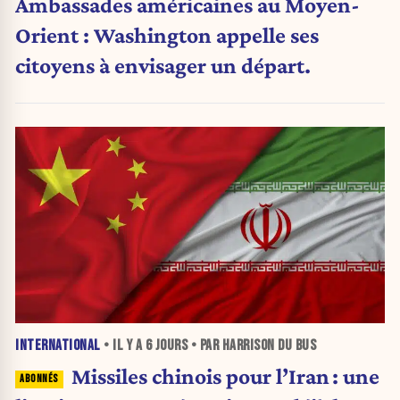
Ambassades américaines au Moyen-
Orient : Washington appelle ses
citoyens à envisager un départ.
INTERNATIONAL
• IL Y A
6 JOURS
• PAR HARRISON DU BUS
Missiles chinois pour l’Iran : une