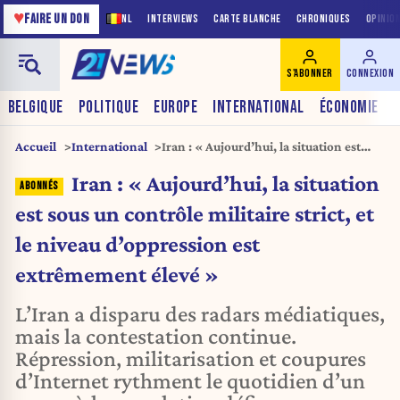
♥
FAIRE UN DON
NL
INTERVIEWS
CARTE BLANCHE
CHRONIQUES
OPINIO
S'ABONNER
CONNEXION
BELGIQUE
POLITIQUE
EUROPE
INTERNATIONAL
ÉCONOMIE
Accueil
International
Iran : « Aujourd’hui, la situation est
sous un contrôle militaire strict, et le
Iran : « Aujourd’hui, la situation
niveau d’oppression est extrêmement
élevé »
est sous un contrôle militaire strict, et
le niveau d’oppression est
extrêmement élevé »
L’Iran a disparu des radars médiatiques,
mais la contestation continue.
Répression, militarisation et coupures
d’Internet rythment le quotidien d’un