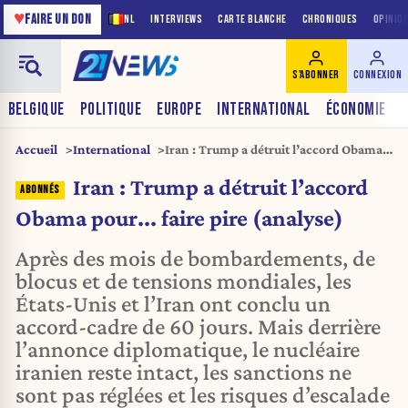
♥
FAIRE UN DON
NL
INTERVIEWS
CARTE BLANCHE
CHRONIQUES
OPINIO
S'ABONNER
CONNEXION
BELGIQUE
POLITIQUE
EUROPE
INTERNATIONAL
ÉCONOMIE
Accueil
International
Iran : Trump a détruit l’accord Obama
pour... faire pire (analyse)
Iran : Trump a détruit l’accord
Obama pour... faire pire (analyse)
Après des mois de bombardements, de
blocus et de tensions mondiales, les
États-Unis et l’Iran ont conclu un
accord-cadre de 60 jours. Mais derrière
l’annonce diplomatique, le nucléaire
iranien reste intact, les sanctions ne
sont pas réglées et les risques d’escalade