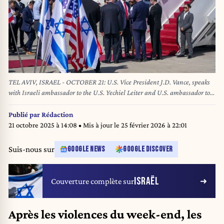
TEL AVIV, ISRAEL - OCTOBER 21: U.S. Vice President J.D. Vance, speaks
with Israeli ambassador to the U.S. Yechiel Leiter and U.S. ambassador to
Israel Mike Huckabee upon his arrival at Ben Gurion airport on October 21,
2025 in Tel Aviv, Israel. Vance is scheduled to meet with Prime Minister
Publié par
Rédaction
Benjamin Netanyahu in ongoing efforts to maintain the ceasefire between
21 octobre 2025 à 14:08
• Mis à jour le
25 février 2026 à 22:01
Israel and Hamas. Nathan Howard - Pool/Getty Images/AFP POOL /
GETTY IMAGES NORTH AMERICA / Getty Images via AFP
Suis-nous sur
GOOGLE NEWS
GOOGLE DISCOVER
ISRAËL
Couverture complète sur
Après les violences du week-end, les