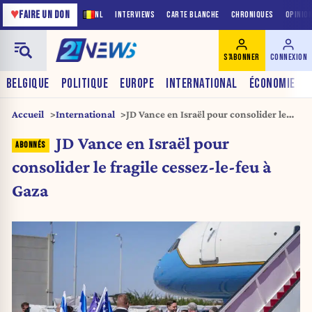
♥
FAIRE UN DON
NL
INTERVIEWS
CARTE BLANCHE
CHRONIQUES
OPINIO
S'ABONNER
CONNEXION
BELGIQUE
POLITIQUE
EUROPE
INTERNATIONAL
ÉCONOMIE
Accueil
International
JD Vance en Israël pour consolider le
fragile cessez-le-feu à Gaza
JD Vance en Israël pour
consolider le fragile cessez-le-feu à
Gaza