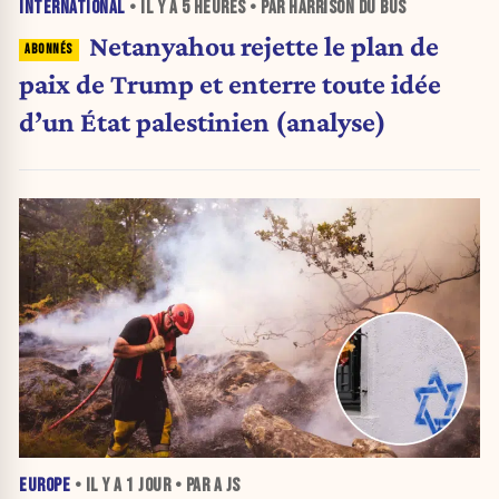
INTERNATIONAL
• IL Y A
5 HEURES
• PAR HARRISON DU BUS
Netanyahou rejette le plan de
paix de Trump et enterre toute idée
d’un État palestinien (analyse)
EUROPE
• IL Y A
1 JOUR
• PAR A JS