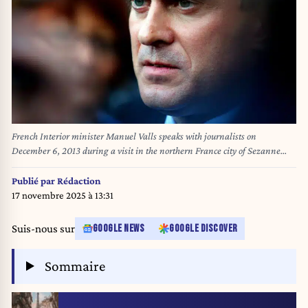
French Interior minister Manuel Valls speaks with journalists on
December 6, 2013 during a visit in the northern France city of Sezanne
where a the owner of a jewelery shot dead one of the two men who were
robbing his store last November 28. FRANCOIS NASCIMBENI / AFP
Publié par
Rédaction
17 novembre 2025 à 13:31
Suis-nous sur
GOOGLE NEWS
GOOGLE DISCOVER
Sommaire