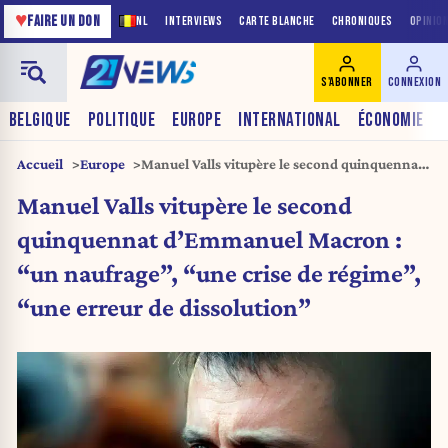
♥
FAIRE UN DON
NL
INTERVIEWS
CARTE BLANCHE
CHRONIQUES
OPINIO
S'ABONNER
CONNEXION
BELGIQUE
POLITIQUE
EUROPE
INTERNATIONAL
ÉCONOMIE
Accueil
Europe
Manuel Valls vitupère le second quinquennat
d’Emmanuel Macron : “un naufrage”, “une
Manuel Valls vitupère le second
crise de régime”, “une erreur de dissolution”
quinquennat d’Emmanuel Macron :
“un naufrage”, “une crise de régime”,
“une erreur de dissolution”