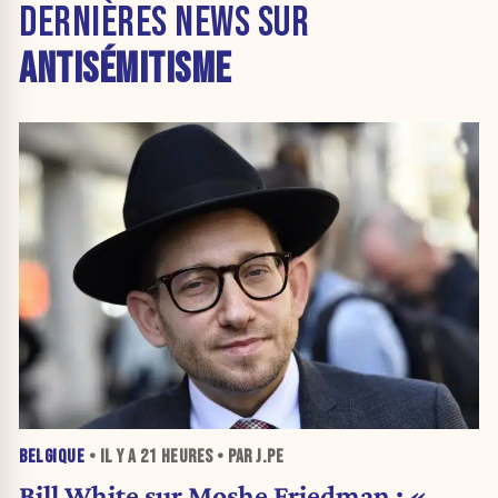
DERNIÈRES NEWS SUR
ANTISÉMITISME
BELGIQUE
• IL Y A
21 HEURES
• PAR J.PE
Bill White sur Moshe Friedman : «