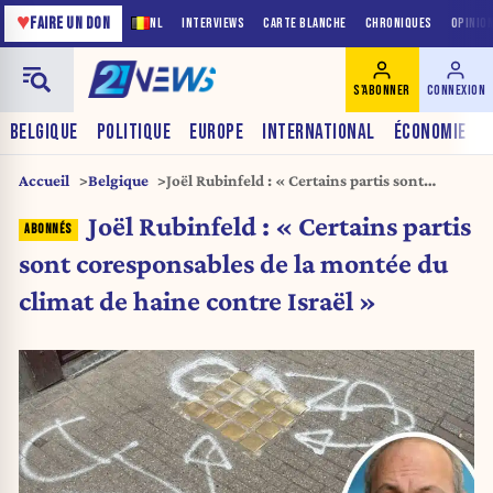
♥
FAIRE UN DON
NL
INTERVIEWS
CARTE BLANCHE
CHRONIQUES
OPINIO
S'ABONNER
CONNEXION
BELGIQUE
POLITIQUE
EUROPE
INTERNATIONAL
ÉCONOMIE
Accueil
Belgique
Joël Rubinfeld : « Certains partis sont
coresponsables de la montée du climat de
Joël Rubinfeld : « Certains partis
haine contre Israël »
sont coresponsables de la montée du
climat de haine contre Israël »