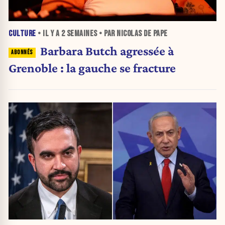
CULTURE
• IL Y A
2 SEMAINES
• PAR NICOLAS DE PAPE
Barbara Butch agressée à
Grenoble : la gauche se fracture