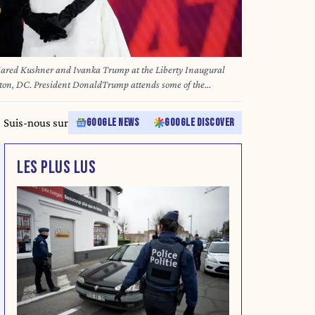
d Kushner and Ivanka Trump at the Liberty Inaugural
ton, DC. President DonaldTrump attends some of the
as the 47th president. Photo by Anna
M
Suis-nous sur
GOOGLE NEWS
GOOGLE DISCOVER
LES PLUS LUS