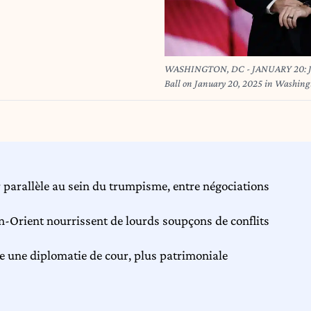
WASHINGTON, DC - JANUARY 20: Jare
Ball on January 20, 2025 in Washing
inaugural balls after taking the oath 
Moneymaker/Pool/ABACAPRESS.CO
parallèle au sein du trumpisme, entre négociations
-Orient nourrissent de lourds soupçons de conflits
e une diplomatie de cour, plus patrimoniale