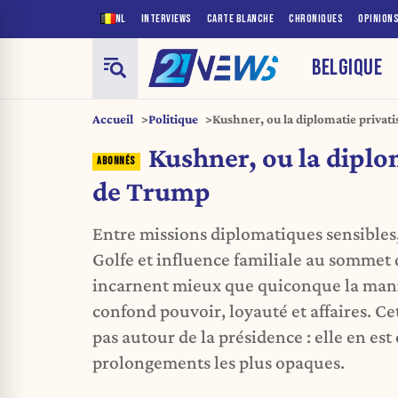
NL
INTERVIEWS
CARTE BLANCHE
CHRONIQUES
OPINION
BELGIQUE
Accueil
Politique
Kushner, ou la diplomatie privat
Kushner, ou la diplo
de Trump
Entre missions diplomatiques sensibles,
Golfe et influence familiale au sommet d
incarnent mieux que quiconque la man
confond pouvoir, loyauté et affaires. Ce
pas autour de la présidence : elle en es
prolongements les plus opaques.