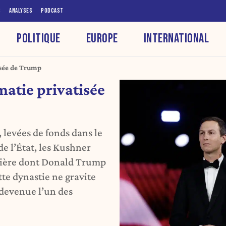
S
ANALYSES
PODCAST
POLITIQUE
EUROPE
INTERNATIONAL
isée de Trump
matie privatisée
 levées de fonds dans le
e l’État, les Kushner
ière dont Donald Trump
tte dynastie ne gravite
t devenue l’un des