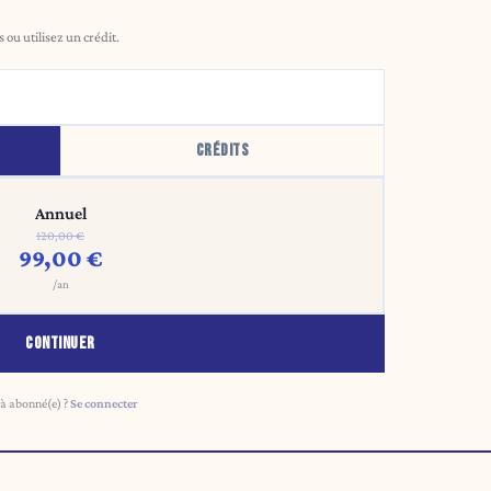
ou utilisez un crédit.
CRÉDITS
Annuel
120,00 €
99,00 €
/an
CONTINUER
à abonné(e) ?
Se connecter