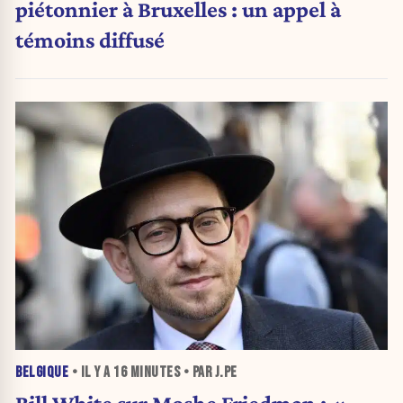
piétonnier à Bruxelles : un appel à
témoins diffusé
BELGIQUE
• IL Y A
16 MINUTES
• PAR J.PE