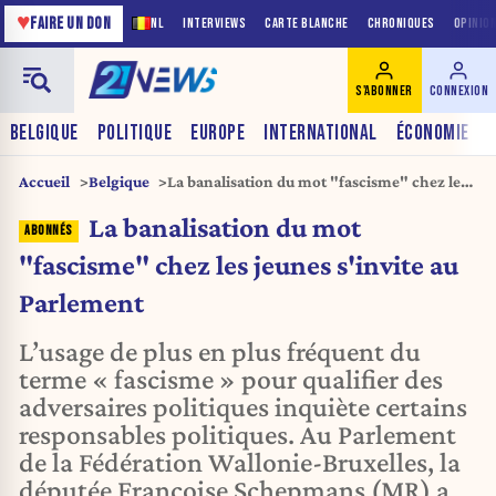
♥
FAIRE UN DON
NL
INTERVIEWS
CARTE BLANCHE
CHRONIQUES
OPINIO
S'ABONNER
CONNEXION
BELGIQUE
POLITIQUE
EUROPE
INTERNATIONAL
ÉCONOMIE
Accueil
Belgique
La banalisation du mot "fascisme" chez les
jeunes s'invite au Parlement
La banalisation du mot
"fascisme" chez les jeunes s'invite au
Parlement
L’usage de plus en plus fréquent du
terme « fascisme » pour qualifier des
adversaires politiques inquiète certains
responsables politiques. Au Parlement
de la Fédération Wallonie-Bruxelles, la
députée Françoise Schepmans (MR) a