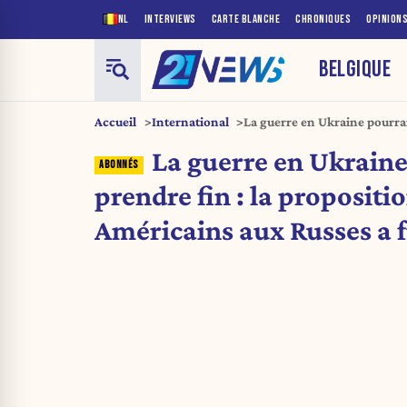
NL
INTERVIEWS
CARTE BLANCHE
CHRONIQUES
OPINION
BELGIQUE
Accueil
International
La guerre en Ukraine pourrai
Américains aux Russes a fuit
La guerre en Ukraine
prendre fin : la propositi
Américains aux Russes a f