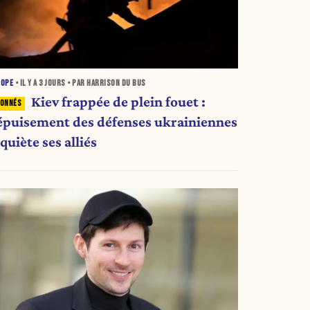
ROPE
• IL Y A
3 JOURS
• PAR HARRISON DU BUS
Kiev frappée de plein fouet :
'épuisement des défenses ukrainiennes
quiète ses alliés