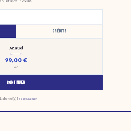
ou utilisez un crédit.
CRÉDITS
Annuel
120,00 €
99,00 €
/an
CONTINUER
à abonné(e) ?
Se connecter