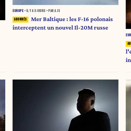
EUROPE
• IL Y A
3 JOURS
• PAR A JS
Mer Baltique : les F-16 polonais
interceptent un nouvel Il-20M russe
EU
l
in