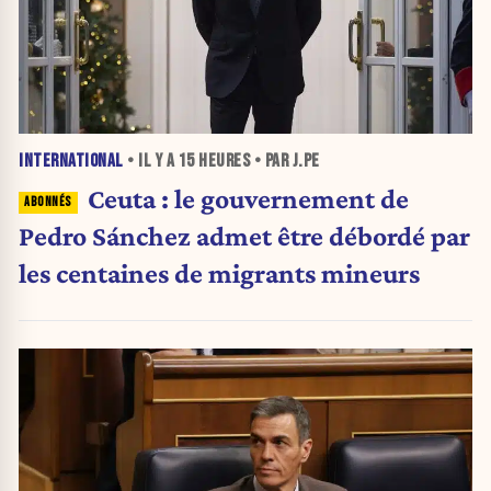
INTERNATIONAL
• IL Y A
15 HEURES
• PAR J.PE
Ceuta : le gouvernement de
Pedro Sánchez admet être débordé par
les centaines de migrants mineurs