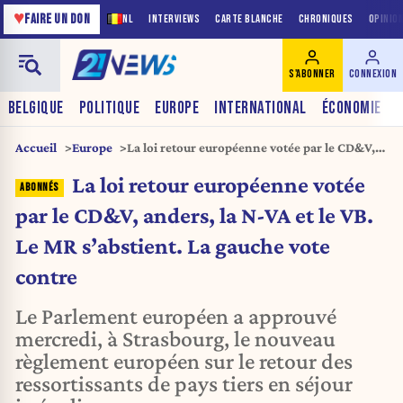
♥
FAIRE UN DON
NL
INTERVIEWS
CARTE BLANCHE
CHRONIQUES
OPINIO
S'ABONNER
CONNEXION
BELGIQUE
POLITIQUE
EUROPE
INTERNATIONAL
ÉCONOMIE
Accueil
Europe
La loi retour européenne votée par le CD&V,
anders, la N-VA et le VB. Le MR s’abstient. La
La loi retour européenne votée
gauche vote contre
par le CD&V, anders, la N-VA et le VB.
Le MR s’abstient. La gauche vote
contre
Le Parlement européen a approuvé
mercredi, à Strasbourg, le nouveau
règlement européen sur le retour des
ressortissants de pays tiers en séjour