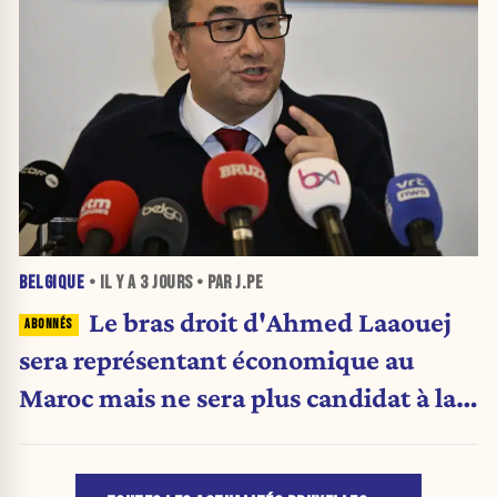
BELGIQUE
• IL Y A
3 JOURS
• PAR J.PE
Le bras droit d'Ahmed Laaouej
sera représentant économique au
Maroc mais ne sera plus candidat à la
Stib.