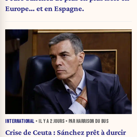
Europe… et en Espagne.
INTERNATIONAL
• IL Y A
2 JOURS
• PAR HARRISON DU BUS
Crise de Ceuta : Sánchez prêt à durcir