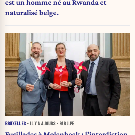
est un homme né au Rwanda et
naturalisé belge.
BRUXELLES
• IL Y A
4 JOURS
• PAR J.PE
Fusillades à Molenbeek : l’interdiction