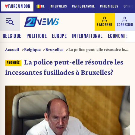
♥
FAIRE UN DON
NL
INTERVIEWS
CARTE BLANCHE
CHRONIQUES
OPINIO
S'ABONNER
CONNEXION
BELGIQUE
POLITIQUE
EUROPE
INTERNATIONAL
ÉCONOMIE
Accueil
Belgique
Bruxelles
La police peut-elle résoudre les
incessantes fusillades à
La police peut-elle résoudre les
Bruxelles?
incessantes fusillades à Bruxelles?