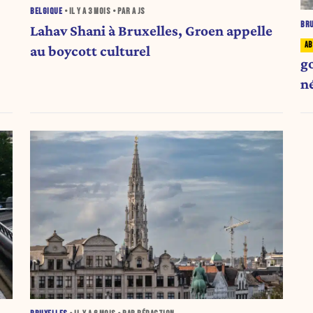
BELGIQUE
• IL Y A
3 MOIS
• PAR A JS
BR
Lahav Shani à Bruxelles, Groen appelle
au boycott culturel
g
n