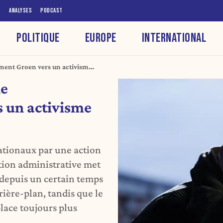
S
ANALYSES
PODCAST
POLITIQUE
EUROPE
INTERNATIONAL
ment Groen vers un activisme
ne
s un activisme
ationaux par une action
ation administrative met
 depuis un certain temps
rière-plan, tandis que le
place toujours plus