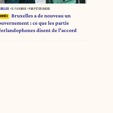
UXELLES
• IL Y A
6 MOIS
• PAR PETER BACKX
Bruxelles a de nouveau un
ouvernement : ce que les partis
éerlandophones disent de l’accord