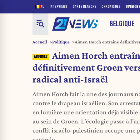
NL
INTERVIEWS
CARTE BLANCHE
CHRONIQUES
OPINION
BELGIQUE
Accueil
Politique
Aimen Horch entraîne définitive
radical anti-Israël
Aimen Horch entraî
définitivement Groen ver
radical anti-Israël
Aimen Horch fait la une des journaux n
contre le drapeau israélien. Son arrest
en lumière une orientation déjà visible
au sein de Groen. L'écologie passe à l'ar
conflit israélo-palestinien occupe une 
centrale.