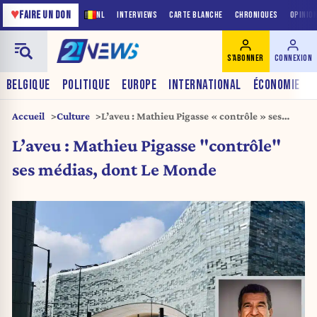
♥
FAIRE UN DON
NL
INTERVIEWS
CARTE BLANCHE
CHRONIQUES
OPINIO
S'ABONNER
CONNEXION
BELGIQUE
POLITIQUE
EUROPE
INTERNATIONAL
ÉCONOMIE
Accueil
Culture
L’aveu : Mathieu Pigasse « contrôle » ses
médias, dont Le Monde
L’aveu : Mathieu Pigasse "contrôle"
ses médias, dont Le Monde