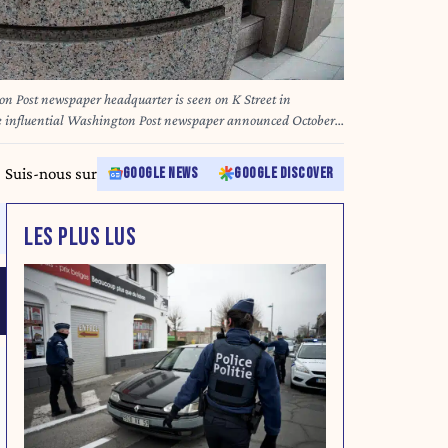
n Post newspaper headquarter is seen on K Street in
 influential Washington Post newspaper announced October
mocrat Kamala Harris nor Republican Donald Trump in the US
 BARADAT / AFP)
Suis-nous sur
GOOGLE NEWS
GOOGLE DISCOVER
LES PLUS LUS