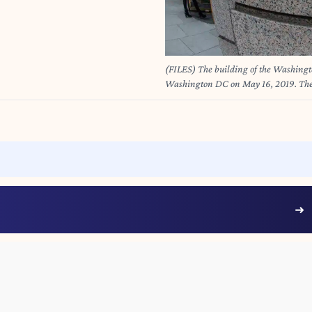
(FILES) The building of the Washingto
Washington DC on May 16, 2019. The
25, 2024 it will endorse neither De
presidential election. (Photo by Eric