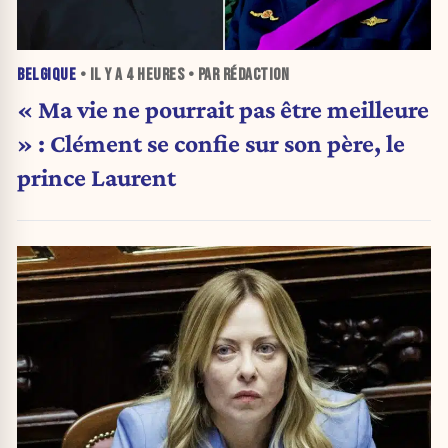
BELGIQUE
• IL Y A
4 HEURES
• PAR RÉDACTION
« Ma vie ne pourrait pas être meilleure
» : Clément se confie sur son père, le
prince Laurent