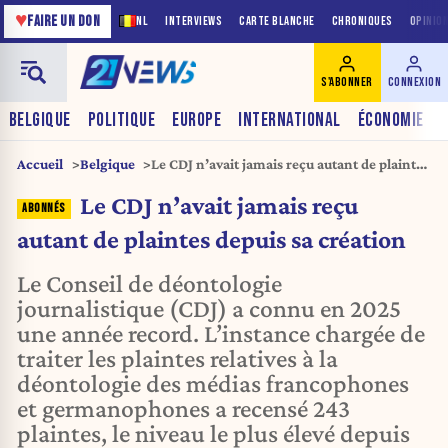
♥
FAIRE UN DON
NL
INTERVIEWS
CARTE BLANCHE
CHRONIQUES
OPINIO
S'ABONNER
CONNEXION
BELGIQUE
POLITIQUE
EUROPE
INTERNATIONAL
ÉCONOMIE
Accueil
Belgique
Le CDJ n’avait jamais reçu autant de plaintes
depuis sa création
Le CDJ n’avait jamais reçu
autant de plaintes depuis sa création
Le Conseil de déontologie
journalistique (CDJ) a connu en 2025
une année record. L’instance chargée de
traiter les plaintes relatives à la
déontologie des médias francophones
et germanophones a recensé 243
plaintes, le niveau le plus élevé depuis