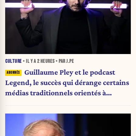
CULTURE
• IL Y A
2 HEURES
• PAR J.PE
Guillaume Pley et le podcast
Legend, le succès qui dérange certains
médias traditionnels orientés à
gauche.