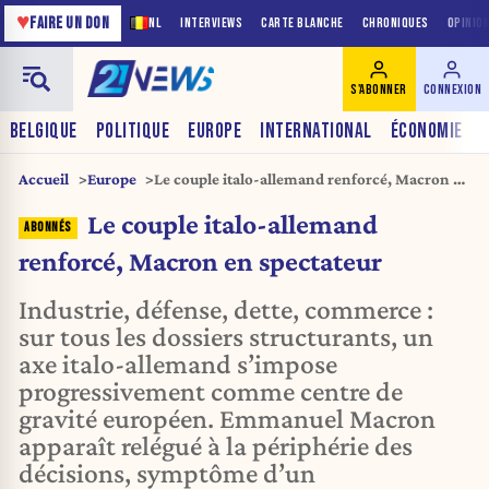
♥
FAIRE UN DON
NL
INTERVIEWS
CARTE BLANCHE
CHRONIQUES
OPINIO
S'ABONNER
CONNEXION
BELGIQUE
POLITIQUE
EUROPE
INTERNATIONAL
ÉCONOMIE
Accueil
Europe
Le couple italo-allemand renforcé, Macron en
spectateur
Le couple italo-allemand
renforcé, Macron en spectateur
Industrie, défense, dette, commerce :
sur tous les dossiers structurants, un
axe italo-allemand s’impose
progressivement comme centre de
gravité européen. Emmanuel Macron
apparaît relégué à la périphérie des
décisions, symptôme d’un