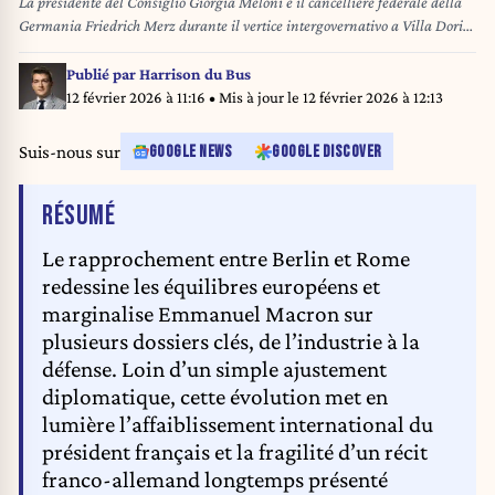
La presidente del Consiglio Giorgia Meloni e il cancelliere federale della
Germania Friedrich Merz durante il vertice intergovernativo a Villa Doria
Pamphilj, Roma, Venerdì 23 Gennaio 2026 (Foto Roberto Monaldo /
LaPresse) Premier Giorgia Meloni and Federal Chancellor of Germany
Publié par
Harrison du Bus
Friedrich Merz during the intergovernmental summit at Villa Doria
12 février 2026 à 11:16
• Mis à jour le
12 février 2026 à 12:13
Pamphilj, Rome, Friday, January 23, 2026 (Photo by Roberto Monaldo
/LaPresse)
Suis-nous sur
GOOGLE NEWS
GOOGLE DISCOVER
DE L'ARTICLE
RÉSUMÉ
Le rapprochement entre Berlin et Rome
redessine les équilibres européens et
marginalise Emmanuel Macron sur
plusieurs dossiers clés, de l’industrie à la
défense. Loin d’un simple ajustement
diplomatique, cette évolution met en
lumière l’affaiblissement international du
président français et la fragilité d’un récit
franco-allemand longtemps présenté