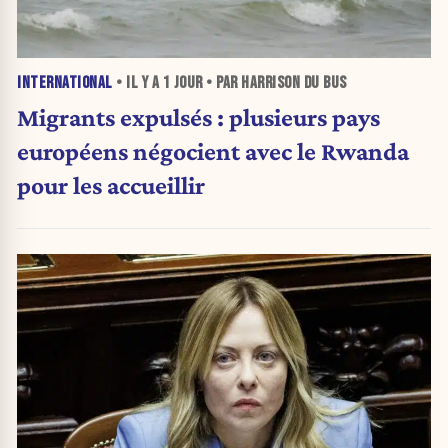
INTERNATIONAL
• IL Y A
1 JOUR
• PAR HARRISON DU BUS
Migrants expulsés : plusieurs pays
européens négocient avec le Rwanda
pour les accueillir