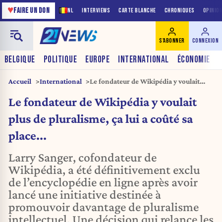
♥
FAIRE UN DON
NL
INTERVIEWS
CARTE BLANCHE
CHRONIQUES
OPINIO
S'ABONNER
CONNEXION
BELGIQUE
POLITIQUE
EUROPE
INTERNATIONAL
ÉCONOMIE
Accueil
International
Le fondateur de Wikipédia y voulait
plus de pluralisme, ça lui a coûté sa
Le fondateur de Wikipédia y voulait
place...
plus de pluralisme, ça lui a coûté sa
place...
Larry Sanger, cofondateur de
Wikipédia, a été définitivement exclu
de l’encyclopédie en ligne après avoir
lancé une initiative destinée à
promouvoir davantage de pluralisme
intellectuel. Une décision qui relance les