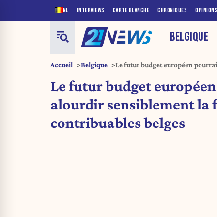
NL
INTERVIEWS
CARTE BLANCHE
CHRONIQUES
OPINION
BELGIQUE
Accueil
Belgique
Le futur budget européen pourrai
facture des contribuables belges
Le futur budget européen
alourdir sensiblement la 
contribuables belges