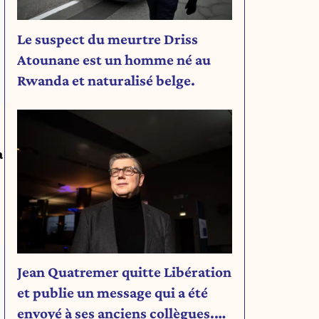
Le suspect du meurtre Driss
Atounane est un homme né au
Rwanda et naturalisé belge.
a
Jean Quatremer quitte Libération
et publie un message qui a été
envoyé à ses anciens collègues.