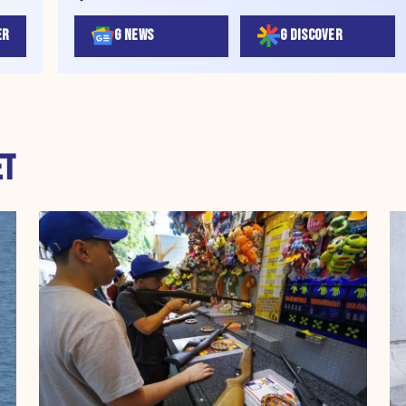
ER
G NEWS
G DISCOVER
ET