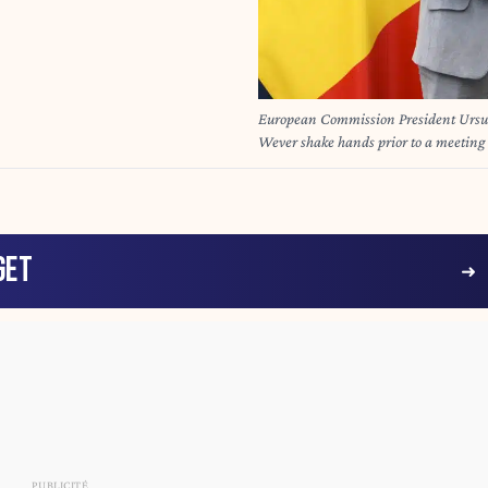
European Commission President Ursul
Wever shake hands prior to a meeting
Nicolas TUCAT / AFP
GET