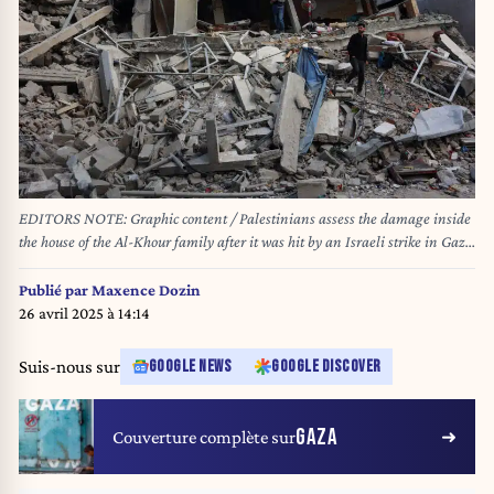
EDITORS NOTE: Graphic content / Palestinians assess the damage inside
the house of the Al-Khour family after it was hit by an Israeli strike in Gaza
City's Sabra neighbourhood on April 26, 2025. The strike on the house of
Al-Khour family killed 10 people, a civil defence official said, with witnesses
Publié par
Maxence Dozin
reporting an estimated 20 victims trapped beneath the rubble. (Photo by
26 avril 2025 à 14:14
Omar AL-QATTAA / AFP)
Suis-nous sur
GOOGLE NEWS
GOOGLE DISCOVER
GAZA
Couverture complète sur