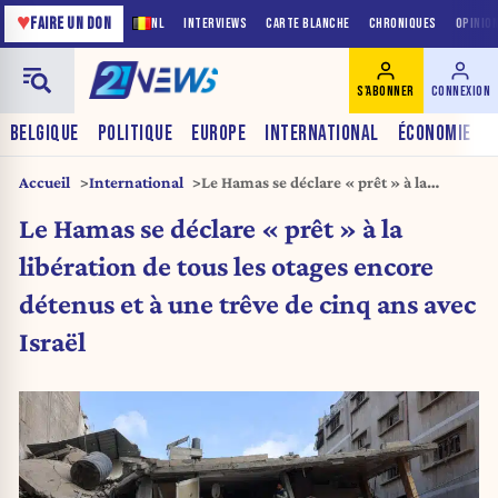
♥
FAIRE UN DON
NL
INTERVIEWS
CARTE BLANCHE
CHRONIQUES
OPINIO
S'ABONNER
CONNEXION
BELGIQUE
POLITIQUE
EUROPE
INTERNATIONAL
ÉCONOMIE
Accueil
International
Le Hamas se déclare « prêt » à la
libération de tous les otages encore
Le Hamas se déclare « prêt » à la
détenus et à une trêve de cinq ans avec
Israël
libération de tous les otages encore
détenus et à une trêve de cinq ans avec
Israël