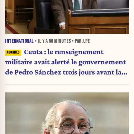
INTERNATIONAL
• IL Y A
50 MINUTES
• PAR J.PE
Ceuta : le renseignement
militaire avait alerté le gouvernement
de Pedro Sánchez trois jours avant la
crise migratoire