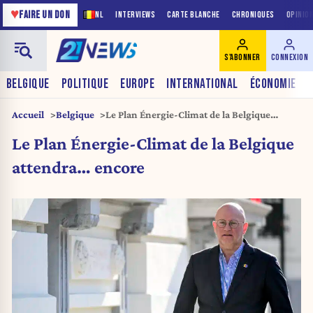
♥
FAIRE UN DON
NL
INTERVIEWS
CARTE BLANCHE
CHRONIQUES
OPINIO
S'ABONNER
CONNEXION
BELGIQUE
POLITIQUE
EUROPE
INTERNATIONAL
ÉCONOMIE
Accueil
Belgique
Le Plan Énergie-Climat de la Belgique
attendra… encore
Le Plan Énergie-Climat de la Belgique
attendra… encore