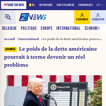
♥
FAIRE UN DON
NL
INTERVIEWS
CARTE BLANCHE
CHRONIQUES
OPINIO
S'ABONNER
CONNEXION
BELGIQUE
POLITIQUE
EUROPE
INTERNATIONAL
ÉCONOMIE
Accueil
International
Le poids de la dette américaine pourrait
à terme devenir un réel problème
Le poids de la dette américaine
pourrait à terme devenir un réel
problème