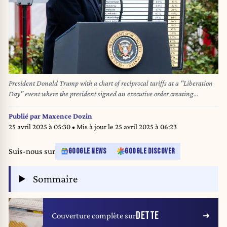
President Donald Trump with a chart of reciprocal tariffs at a "Liberation
Day" event where the president signed an executive order creating
reciprocal tariffs, in the Rose Garden at the White House in Washington,
D.C. (Photo by Michael Brochstein/Sipa USA)
Publié par
Maxence Dozin
25 avril 2025 à 05:30
• Mis à jour le
25 avril 2025 à 06:23
Suis-nous sur
GOOGLE NEWS
GOOGLE DISCOVER
Sommaire
DETTE
Couverture complète sur