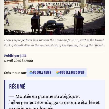
Local people perform in a show in the arena on June 30, 2011 at the Grand
Park of Puy-du-Fou, in the west coast city of Les Epesses, during the official
presentation of the 22 teams and 198 riders taking part in the 2011 Tour de
France cycling race, which will start in two days. Running from July 2 to
Publié par
J.PE
July 24, 2011, the 98th Tour de France cycling race will be made up of 21
5 avril 2026 à 09:00
stages and will cover a total distance of 3.430 kilometres. AFP PHOTO /
LIONEL BONAVENTURE LIONEL BONAVENTURE / AFP
Suis-nous sur
GOOGLE NEWS
GOOGLE DISCOVER
DE L'ARTICLE
RÉSUMÉ
— Montée en gamme stratégique :
hébergement étendu, gastronomie étoilée et
expérience prolongée