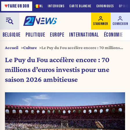
♥
FAIRE UN DON
NL
INTERVIEWS
CARTE BLANCHE
CHRONIQUES
OPINIO
S'ABONNER
CONNEXION
BELGIQUE
POLITIQUE
EUROPE
INTERNATIONAL
ÉCONOMIE
Accueil
Culture
Le Puy du Fou accélère encore : 70 millions
d’euros investis pour une saison 2026
Le Puy du Fou accélère encore : 70
ambitieuse
millions d’euros investis pour une
saison 2026 ambitieuse